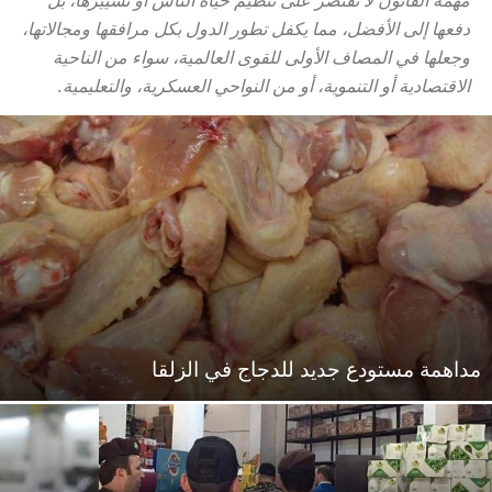
مهمة القانون لا تقتصر على تنظيم حياة الناس أو تسييرها، بل
دفعها إلى الأفضل، مما يكفل تطور الدول بكل مرافقها ومجالاتها،
وجعلها في المصاف الأولى للقوى العالمية، سواء من الناحية
الاقتصادية أو التنموية، أو من النواحي العسكرية، والتعليمية.
مداهمة مستودع جديد للدجاج في الزلقا