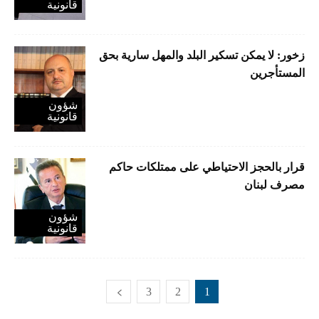
قانونية
زخور: لا يمكن تسكير البلد والمهل سارية بحق
المستأجرين
شؤون
قانونية
قرار بالحجز الاحتياطي على ممتلكات حاكم
مصرف لبنان
شؤون
قانونية
3
2
1