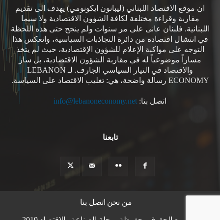
ان موقع الاقتصاد اللبناني (ليبانون ايكونومي) يهدف الى تقديم
مقاربة وقراءة مختلفة لكافة الشؤون الاقتصادية ولا سيما
اللبنانية. فلبنان عانى على مر سنوات ولم ينجح حتى هذه اللحظة
في انتشال اقتصاده من دائرة التجاذبات السياسية، وانعكس هذا
التوجه على مواكبة الإعلام للشؤون الإقتصادية، حيث لم يتخذ
مساراً موضوعياً له في مقاربة الشؤون الاقتصادية، بل سار
والاقتصاد في التيار السياسي الجارف. لـ LEBANON
ECONOMY رسالة واضحة، هي: تغليب الاقتصاد على السياسة.
اتصل بنا:
info@lebanoneconomy.net
تابعنا
من نحن
اتصل بنا
© جميع الحقوق محفوظة -مجلة الصناعة والاقتصاد 2019