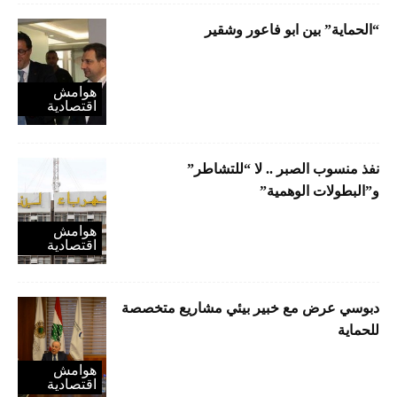
“الحماية” بين ابو فاعور وشقير
هوامش
اقتصادية
نفذ منسوب الصبر .. لا “للتشاطر”
و”البطولات الوهمية”
هوامش
اقتصادية
دبوسي عرض مع خبير بيئي مشاريع متخصصة
للحماية
هوامش
اقتصادية