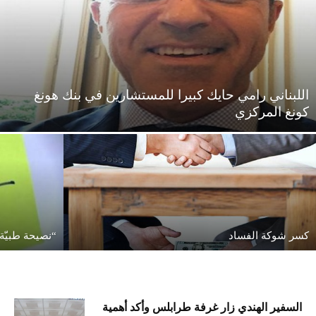
اللبناني رامي حايك كبيرا للمستشارين في بنك هونغ
كونغ المركزي
كسر شوكة الفساد
“نصيحة طبيّة
السفير الهندي زار غرفة طرابلس وأكد أهمية