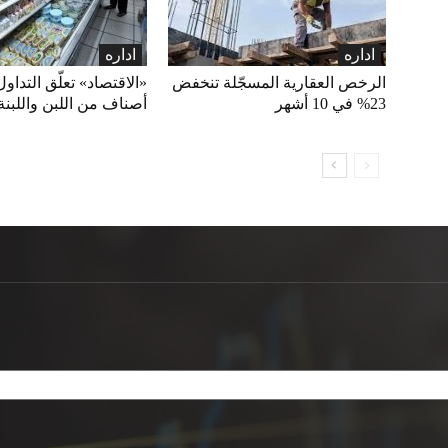
اداره
اداره
الرخص العقارية المسجّلة تنخفض
23% في 10 أشهر
أصناف من اللبن واللبنة