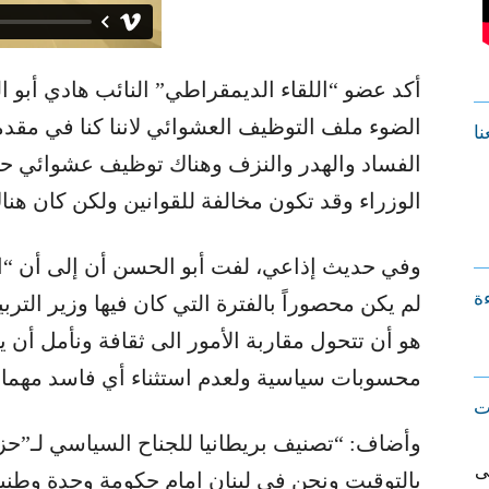
أكد عضو “اللقاء الديمقراطي” النائب هادي أبو 
الضوء ملف التوظيف العشوائي لاننا كنا في مقدم
نا
الفساد والهدر والنزف وهناك توظيف عشوائي 
الوزراء وقد تكون مخالفة للقوانين ولكن كان هنا
وفي حديث إذاعي، لفت أبو الحسن أن إلى أن “ال
ءة
لم يكن محصوراً بالفترة التي كان فيها وزير الترب
هو أن تتحول مقاربة الأمور الى ثقافة ونأمل أ
محسوبات سياسية ولعدم استثناء أي فاسد مهما ا
ت
وأضاف: “تصنيف بريطانيا للجناح السياسي لـ”حز
ى
بالتوقيت ونحن في لبنان امام حكومة وحدة وطني