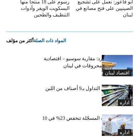
أبو فاعور: نعمل على تشجيع
رسوم على 18 منتجا منها
الصينيين على فتح مصانع في
البسكويت الويفر وأدوات
لبنان
التنظيف والطحين
المواد ذات الصلة
أكثر من مؤلف
التضخم المستورد: مقاربة سوسيو – اقتصادية
لارتفاع أسعار المحروقات في لبنان
اقتصاد لبنان
«الاقتصاد» تعلّق التداول بـ9 أصناف من اللبن
واللبنة
اداره
الرخص العقارية المسجّلة تنخفض 23% في 10
أشهر
اداره