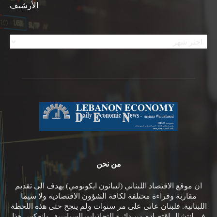
الأرشيف
الأرشيف
من نحن
ان موقع الاقتصاد اللبناني (ليبانون ايكونومي) يهدف الى تقديم
مقاربة وقراءة مختلفة لكافة الشؤون الاقتصادية ولا سيما
اللبنانية. فلبنان عانى على مر سنوات ولم ينجح حتى هذه اللحظة
في انتشال اقتصاده من دائرة التجاذبات السياسية، وانعكس هذا