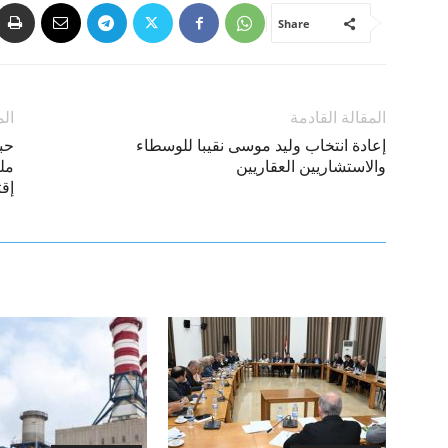
Share
المقالة القادمة
الم
إعادة انتخاب وليد موسى نقيبا للوسطاء
حب
والاستشاريين العقاريين
مل
إق