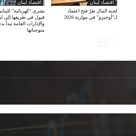
اقتصاد لبنان
اقتصاد لبنان
لجنة المال تقرّ فتح اعتماد
بشرى “كهربائية” للبناني
لـ”أوجيرو” في موازنة 2026
فيول في طريقها إلى لبن
والإدارات العامة تبدأ بد
متوجباتها