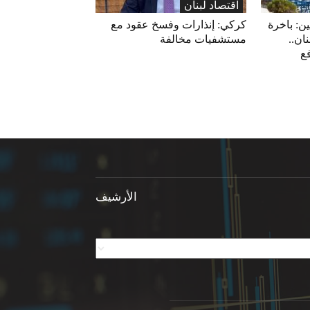
اقتصاد لبنان
ين: باخرة
كركي: إنذارات وفسخ عقود مع
ان..
مستشفيات مخالفة
فع
الأرشيف