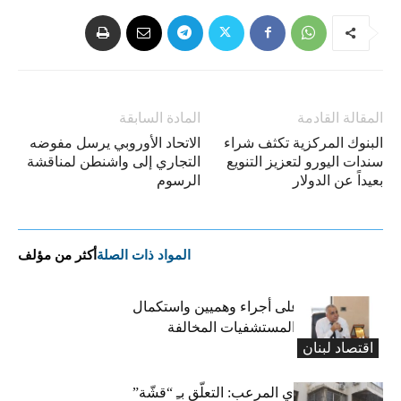
المقالة القادمة
المادة السابقة
البنوك المركزية تكثف شراء
الاتحاد الأوروبي يرسل مفوضه
سندات اليورو لتعزيز التنويع
التجاري إلى واشنطن لمناقشة
بعيداً عن الدولار
الرسوم
المواد ذات الصلة
أكثر من مؤلف
كركي: الادّعاء على أجراء وهميين واستكمال
الإجراءات بحق المستشفيات المخالفة
اقتصاد لبنان
المعاش التقاعدي المرعب: التعلّق بـِ “قشّة”