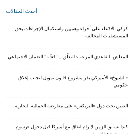
أحدث المقالات
كركي: الادّعاء على أجراء وهميين واستكمال الإجراءات بحق
المستشفيات المخالفة
المعاش التقاعدي المرعب: التعلّق بـِ “قشّة” الضمان الاجتماعي
«الشيوخ» الأميركي يقر مشروع قانون تمويل لتجنب إغلاق
حكومي
الصين تحث دول «البريكس» على معارضة الحمائية التجارية
كندا تسابق الزمن لإبرام اتفاق مع أميركا قبل دخول «رسوم
ترمب» حيز التنفيذ