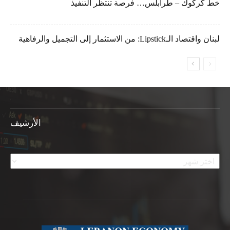
خط كركوك – طرابلس… فرصة تنتظر التنفيذ
لبنان واقتصاد الـLipstick: من الاستثمار إلى التجميل والرفاهية
الأرشيف
الأرشيف