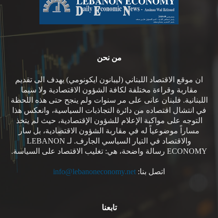
من نحن
ان موقع الاقتصاد اللبناني (ليبانون ايكونومي) يهدف الى تقديم
مقاربة وقراءة مختلفة لكافة الشؤون الاقتصادية ولا سيما
اللبنانية. فلبنان عانى على مر سنوات ولم ينجح حتى هذه اللحظة
في انتشال اقتصاده من دائرة التجاذبات السياسية، وانعكس هذا
التوجه على مواكبة الإعلام للشؤون الإقتصادية، حيث لم يتخذ
مساراً موضوعياً له في مقاربة الشؤون الاقتصادية، بل سار
والاقتصاد في التيار السياسي الجارف. لـ LEBANON
ECONOMY رسالة واضحة، هي: تغليب الاقتصاد على السياسة.
اتصل بنا:
info@lebanoneconomy.net
تابعنا