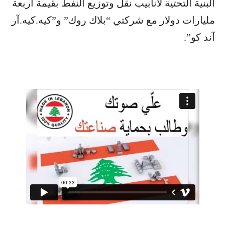
البنية التحتية لأنابيب نقل وتوزيع النفط بقيمة أربعة
مليارات دولار مع شركتي “بلاك روك” و”كيه.كيه.آر
آند كو”.