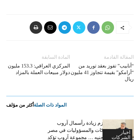
المقالة القادمة
المادة السابقة
“أنابيب” تفوز بعقد توريد من
المركزي العراقي: 153.3 مليون
“أرامكو” بقيمة تتجاوز 41 مليون
دولار مبيعات العملة بالمزاد
ريال
المواد ذات الصلة
أكثر من مؤلف
فاتح بكداش:نعتزم زيادة رأسمال آروب
لتأمينات الممتلكات والمسؤوليات في مصر
اخبار
الشركات
إلى 600 مليون جنيه … مجموعة آروب تؤكد