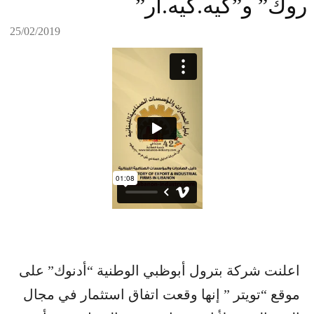
روك” و”كيه.كيه.آر”
25/02/2019
اعلنت شركة بترول أبوظبي الوطنية “أدنوك” على
موقع “تويتر ” إنها وقعت اتفاق استثمار في مجال