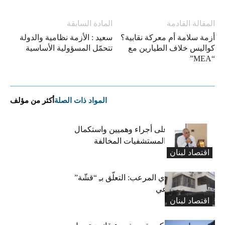
المقالة القادمة
المادة السابقة
أزمة سلامة أم معركة نقابية؟
سعيد : الأزمة نظامية والدولة
كواليس خلاف الطيارين مع
تتحمّل المسؤولية الأساسية
“MEA”
المواد ذات الصلة
أكثر من مؤلف
كركي: الادّعاء على أجراء وهميين واستكمال
الإجراءات بحق المستشفيات المخالفة
اقتصاد لبنان
المعاش التقاعدي المرعب: التعلّق بـِ “قشّة”
الضمان الاجتماعي
اقتصاد لبنان