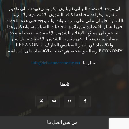
ان موقع الاقتصاد اللبناني (ليبانون ايكونومي) يهدف الى تقديم
مقاربة وقراءة مختلفة لكافة الشؤون الاقتصادية ولا سيما
اللبنانية. فلبنان عانى على مر سنوات ولم ينجح حتى هذه اللحظة
في انتشال اقتصاده من دائرة التجاذبات السياسية، وانعكس هذا
التوجه على مواكبة الإعلام للشؤون الإقتصادية، حيث لم يتخذ
مساراً موضوعياً له في مقاربة الشؤون الاقتصادية، بل سار
والاقتصاد في التيار السياسي الجارف. لـ LEBANON
ECONOMY رسالة واضحة، هي: تغليب الاقتصاد على السياسة.
اتصل بنا:
info@lebanoneconomy.net
تابعنا
من نحن
اتصل بنا