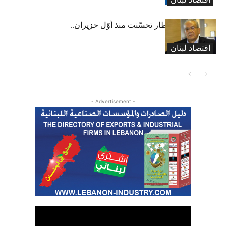
عبود: حركة المطار تحسّنت منذ أوّل حزيران..
ولكن
اقتصاد لبنان
- Advertisement -