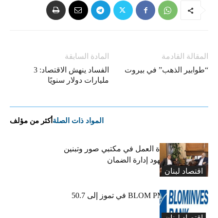
المقالة القادمة
المادة السابقة
“طوابير الذهب” في بيروت
الفساد ينهش الاقتصاد: 3
مليارات دولار سنويًا
المواد ذات الصلة
أكثر من مؤلف
كركي يعلن عودة العمل في مكتبي صور وتبنين
وطليس ينوّه بجهود إدارة الضمان
اقتصاد لبنان
ارتفاع مؤشر BLOM PMI في تموز إلى 50.7
نقطة
اقتصاد لبنان