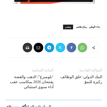
نداء الوطن - رماح هاشم
مصدر
المقالة القادمة
المادة السابقة
البنك الدولي: خلق الوظائف
“بلومبرغ”: الذهب والفضة
ركيزة للنموّ
يفتتحان 2026 بمكاسب عقب
أداء سنوي استثنائي
المواد ذات الصلة
أكثر من مؤلف