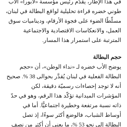
في هذا الإطار، يقدّم رئيس مؤسسة «لابورا» الأب
طوني خضره قراءة تحليلية لواقع البطالة في لبنان،
مسلّطًا الضوء على فجوة الأرقام، وديناميات سوق
العمل، والانعكاسات الاقتصادية والاجتماعية
المترتبة على استمرار هذا المسار.
حجم البطالة
يوضح الأب خضره لـ «نداء الوطن»، أن «حجم
البطالة الفعلية في لبنان يُقدَّر بحوالى 38 %. صحيح
أنه لا توجد إحصاءات رسميّة دقيقة، لكن
المؤشرات الميدانية تؤكّد هذا الرقم، وهو في حدّ
ذاته نسبة مرتفعة وخطيرة اجتماعيًّا. أما في
أوساط الشباب، فالوضع أكثر سوءًا، إذ تصل
البطالة إلى نحو 53 %، ما يعني أن أكثر من نصف