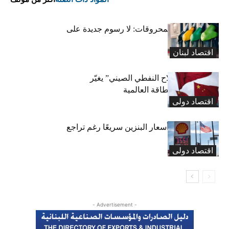
ممثل موزعي المحروقات: لا رسوم جديدة على
البنزين!
اقتصاد لبنان
بلومبيرغ: “السلاح النفطي الصيني” يغيّر
معادلة أسعار الطاقة العالمية
اقتصاد دولی
لماذا لا تنخفض أسعار البنزين سريعًا رغم تراجع
النفط؟
اقتصاد دولی
- Advertisement -