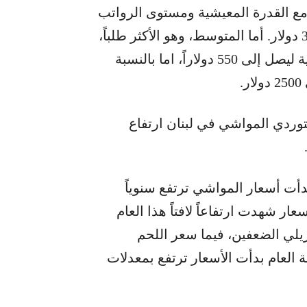
ة مع القدرة المعيشية ومستوى الرواتب
المعمول به. إذ يبدأ سعر الخروف الصغير من 300 دولار. أما المتوسط، وهو الأكثر طلباً،
فيبدأ من 450 دولار ويرتفع بحسب الحجم والنوعية ليصل إلى 550 دولاراً، اما بالنسبة
توردي المواشي في لبنان ارتفاع
ل في حديث إلى “المدن”: منذ العام 2020 بدأت أسعار المواشي ترتفع سنوياً
 المئة. إلا أن الأسعار شهدت ارتفاعاً لافتاً هذا العام
زيلي الضعفين، فيما سعر اللحم
اية العام بدأت الأسعار ترتفع بمعدلات