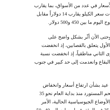
سعار في عدد من الأسواق، بما يقارب
8 إلى 10 دولارات بين العام الماضي والحالي، وبات سعر الكيلو يقارب 14 دولاراً مقابل
وحتى الأن أثّر بشكل واضح على
لأول يتعلق بالقصابين، إذ انخفضت
ي المئة، والمستوى الثاني مناطقياً، إذ انخفضت نسبة
البقاع وانعدمت إلى حد كبير في جنوب
عيد بشأن ارتفاع أسعار وانخفاض
نسبة المبيعات. ويقول لـ”المدن”: ارتفع سعر اللحم المستورد منذ بداية العام نحو 35
أوضاع الجيوسياسية الحالية، الأمر
الذي أدى إلى تراجع نسبة المبيعات إلى أكثر من 35 في المئة، فيما وصلت إلى 40 و50