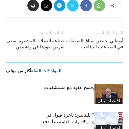
المقالة القادمة
المادة السابقة
أبوظبي تحتضن سباق الصفقات
صناعة العملات المشفرة تسعى
في الصناعات الدفاعية
لفرض نفوذها في واشنطن
المواد ذات الصلة
أكثر من مؤلف
كركي: إنذارات وفسخ عقود مع مستشفيات
مخالفة
اقتصاد لبنان
بشرى “كهربائية” للبنانيين: باخرة فيول في
طريقها إلى لبنان.. والإدارات العامة تبدأ بدفع
اقتصاد لبنان
متوجباتها