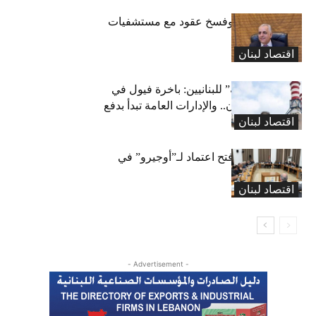
كركي: إنذارات وفسخ عقود مع مستشفيات
مخالفة
اقتصاد لبنان
بشرى “كهربائية” للبنانيين: باخرة فيول في
طريقها إلى لبنان.. والإدارات العامة تبدأ بدفع
اقتصاد لبنان
متوجباتها
لجنة المال تقرّ فتح اعتماد لـ”أوجيرو” في
موازنة 2026
اقتصاد لبنان
- Advertisement -