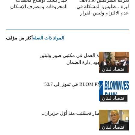
تعرفة السرفيس 250 ألف
حيدر يبحث أوضاع محطات
ليرة…طليس: المشكلة في
المحروقات ومصرف الإسكان
عدم الالتزام وليس القرار
المواد ذات الصلة
أكثر من مؤلف
كركي يعلن عودة العمل في مكتبي صور وتبنين
وطليس ينوّه بجهود إدارة الضمان
اقتصاد لبنان
ارتفاع مؤشر BLOM PMI في تموز إلى 50.7
نقطة
اقتصاد لبنان
عبود: حركة المطار تحسّنت منذ أوّل حزيران..
ولكن
اقتصاد لبنان