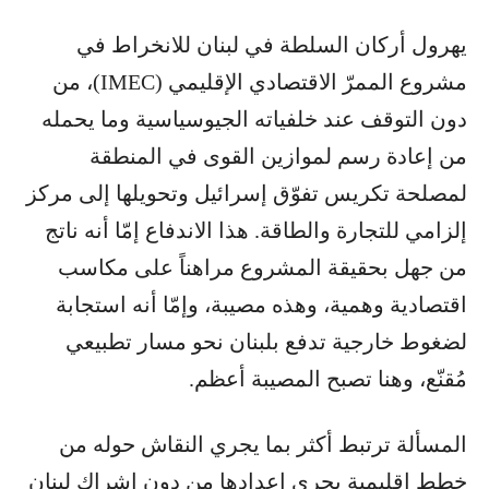
يهرول أركان السلطة في لبنان للانخراط في
مشروع الممرّ الاقتصادي الإقليمي (IMEC)، من
دون التوقف عند خلفياته الجيوسياسية وما يحمله
من إعادة رسم لموازين القوى في المنطقة
لمصلحة تكريس تفوّق إسرائيل وتحويلها إلى مركز
إلزامي للتجارة والطاقة. هذا الاندفاع إمّا أنه ناتج
من جهل بحقيقة المشروع مراهناً على مكاسب
اقتصادية وهمية، وهذه مصيبة، وإمّا أنه استجابة
لضغوط خارجية تدفع بلبنان نحو مسار تطبيعي
مُقنّع، وهنا تصبح المصيبة أعظم.
المسألة ترتبط أكثر بما يجري النقاش حوله من
خطط إقليمية يجري إعدادها من دون إشراك لبنان