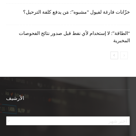
خزّانات فارغة لفيول “مشبوه”: مَن يدفع كلفة الترحيل؟
“الطاقة”: لا إستخدام لأي نفط قبل صدور نتائج الفحوصات
المخبرية
الأرشيف
الأرشيف