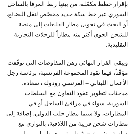
بإقرار خطط مكمّلة، من بينها ربط المرفأ بالساحل
السوري عبر خط سكة حديد مخصّص لنقل البضائع،
أو البحث في تحويل مطار القليعات إلى منصة
للشحن الجوي أكثر منه مطاراً للرحلات التجارية
التقليدية.
ويبقى القرار النهائي رهن المفاوضات التي توقّفت
مؤقّتاً، فيما تقود المجموعة الفرنسية، برئاسة رجل
الأعمال اللبناني – الفرنسي رودولف سعادة،
مباحثات لتطوير عقود التعاون مع السلطات
السورية، سواء في مرافئ الساحل أو في
المطارات، ولا سيما مطار حلب الدولي، إضافة إلى
مطارات شحن قريبة من اللاذقية، بالتوازي مع
دراسة مشروع شقّ طريق بري طويل يربط