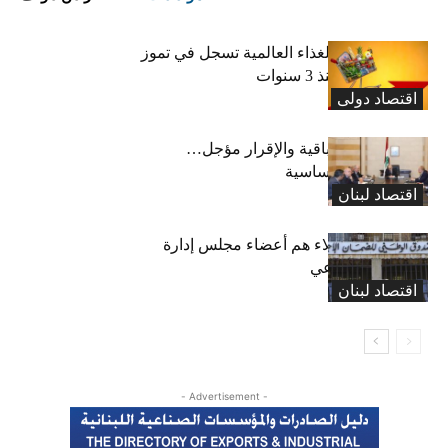
“الفاو”: أسعار الغذاء العالمية تسجل في تموز
أعلى مستوى منذ 3 سنوات
اقتصاد دولی
رسوم النفايات باقية والإقرار مؤجل…
واستثناء لمواد أساسية
اقتصاد لبنان
بعد 19 عاماً: هؤلاء هم أعضاء مجلس إدارة
الضمان الاجتماعي
اقتصاد لبنان
- Advertisement -