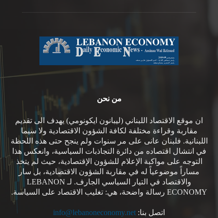
من نحن
ان موقع الاقتصاد اللبناني (ليبانون ايكونومي) يهدف الى تقديم
مقاربة وقراءة مختلفة لكافة الشؤون الاقتصادية ولا سيما
اللبنانية. فلبنان عانى على مر سنوات ولم ينجح حتى هذه اللحظة
في انتشال اقتصاده من دائرة التجاذبات السياسية، وانعكس هذا
التوجه على مواكبة الإعلام للشؤون الإقتصادية، حيث لم يتخذ
مساراً موضوعياً له في مقاربة الشؤون الاقتصادية، بل سار
والاقتصاد في التيار السياسي الجارف. لـ LEBANON
ECONOMY رسالة واضحة، هي: تغليب الاقتصاد على السياسة.
اتصل بنا:
info@lebanoneconomy.net