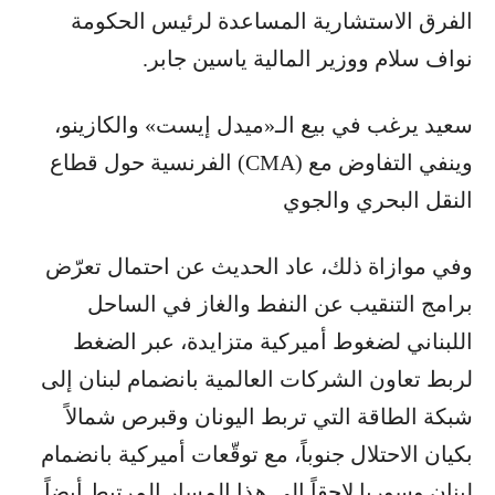
الفرق الاستشارية المساعدة لرئيس الحكومة
نواف سلام ووزير المالية ياسين جابر.
سعيد يرغب في بيع الـ«ميدل إيست» والكازينو،
وينفي التفاوض مع (CMA) الفرنسية حول قطاع
النقل البحري والجوي
وفي موازاة ذلك، عاد الحديث عن احتمال تعرّض
برامج التنقيب عن النفط والغاز في الساحل
اللبناني لضغوط أميركية متزايدة، عبر الضغط
لربط تعاون الشركات العالمية بانضمام لبنان إلى
شبكة الطاقة التي تربط اليونان وقبرص شمالاً
بكيان الاحتلال جنوباً، مع توقّعات أميركية بانضمام
لبنان وسوريا لاحقاً إلى هذا المسار المرتبط أيضاً