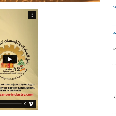
ءة
ت
ى
ن