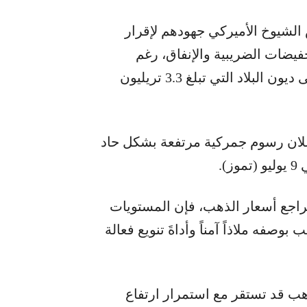
شيوخ الأميركي جهودهم لإقرار
يضات الضريبية والإنفاق، رغم
الانقسامات داخل الحزب حول تأثيره المتوقع على ديون البلاد التي تبلغ 3.3 تريليون
لان رسوم جمركية مرتفعة بشكل حاد
).
اجع أسعار الذهب، فإن المستويات
ور الذهب بوصفه ملاذاً آمناً وأداةَ تنويع فعالة
هب قد تستقر مع استمرار ارتفاع