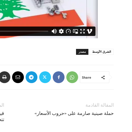
الشرق الأوسط
مصدر
Share
المقالة القادمة
الم
حملة صينية صارمة على «حروب الأسعار»
قي
تتجاوز 8