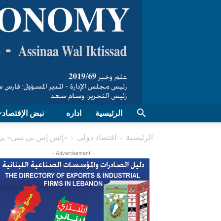
الرئيسية
اداره
نبض الإقتصاد
الرئيسية
اقتصاد دولی
«إتش إس بي سي» يرفع توق
- Advertisement -