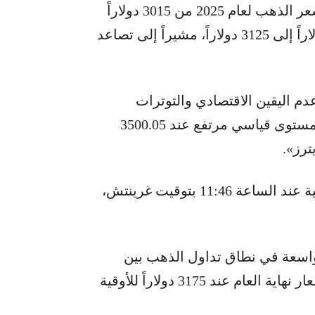
رفع بنك «إتش إس بي سي» توقعاته لمتوسط سعر الذهب لعام 2025 من 3015 دولاراً
إلى 3215 دولاراً للأوقية، ولعام 2026 من 2915 دولاراً إلى 3125 دولاراً، مشيراً إلى تصاعد
م اليقين الاقتصادي والتوترات
الجيوسياسية، مما دفع سعر الذهب الفوري إلى مستوى قياسي مرتفع عند 3500.05
ترز».
وسجل سعر الذهب الفوري 3348.50 دولاراً للأوقية عند الساعة 11:46 بتوقيت غرينتش،
 واسعة في نطاق تداول الذهب بين
3100 و3600 دولار للأوقية خلال بقية العام، مع أسعار نهاية العام عند 3175 دولاراً للأوقية