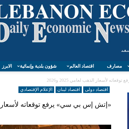
مصارف
اقتصاد العالم
شؤون بلدية وإنمائية
الابرز
Lebanon
عاته لأسعار الذهب لعامي 2025 و2026
اقتصاد دولی
اقتصاد لبنان
الإعلام الإقتصادي
«إتش إس بي سي» يرفع توقعاته لأسعار الذهب ل
Economy