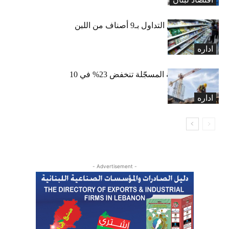
«الاقتصاد» تعلّق التداول بـ9 أصناف من اللبن
واللبنة
اداره
الرخص العقارية المسجّلة تنخفض 23% في 10
أشهر
اداره
- Advertisement -