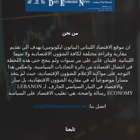
من نحن
ان موقع الاقتصاد اللبناني (ليبانون ايكونومي) يهدف الى تقديم
مقاربة وقراءة مختلفة لكافة الشؤون الاقتصادية ولا سيما
اللبنانية. فلبنان عانى على مر سنوات ولم ينجح حتى هذه اللحظة
في انتشال اقتصاده من دائرة التجاذبات السياسية، وانعكس هذا
التوجه على مواكبة الإعلام للشؤون الإقتصادية، حيث لم يتخذ
مساراً موضوعياً له في مقاربة الشؤون الاقتصادية، بل سار
والاقتصاد في التيار السياسي الجارف. لـ LEBANON
ECONOMY رسالة واضحة، هي: تغليب الاقتصاد على السياسة.
اتصل بنا:
info@lebanoneconomy.net
تابعنا