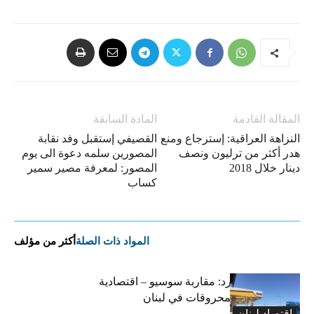
المقالة القادمة
المادة السابقة
النزاهة العراقية: إسترجاع ومنع
القصيفي إستقبل وفد نقابة
هدر أكثر من ترليون ونصف
المصورين سلمه دعوة الى يوم
دينار خلال 2018
المصور: لمعرفة مصير سمير
كساب
المواد ذات الصلة
أكثر من مؤلف
التضخم المستورد: مقاربة سوسيو – اقتصادية
لارتفاع أسعار المحروقات في لبنان
اقتصاد لبنان