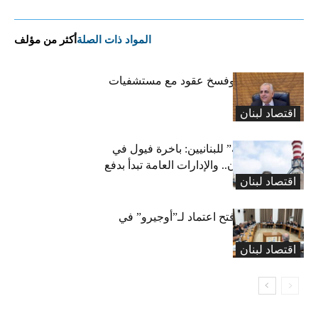
المواد ذات الصلة
أكثر من مؤلف
كركي: إنذارات وفسخ عقود مع مستشفيات
مخالفة
اقتصاد لبنان
بشرى “كهربائية” للبنانيين: باخرة فيول في
طريقها إلى لبنان.. والإدارات العامة تبدأ بدفع
اقتصاد لبنان
متوجباتها
لجنة المال تقرّ فتح اعتماد لـ”أوجيرو” في
موازنة 2026
اقتصاد لبنان