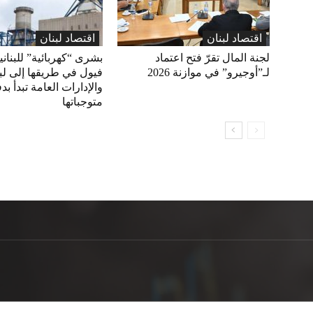
اقتصاد لبنان
اقتصاد لبنان
لجنة المال تقرّ فتح اعتماد
بشرى “كهربائية” للبناني
لـ”أوجيرو” في موازنة 2026
فيول في طريقها إلى لبن
والإدارات العامة تبدأ بد
متوجباتها