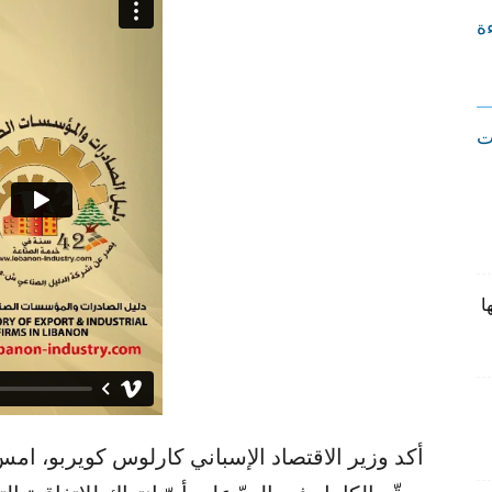
ءة
ت
ا
أكد وزير الاقتصاد الإسباني كارلوس كويربو، امس ا