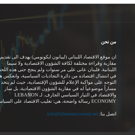
من نحن
ان موقع الاقتصاد اللبناني (ليبانون ايكونومي) يهدف الى تقديم
مقاربة وقراءة مختلفة لكافة الشؤون الاقتصادية ولا سيما
اللبنانية. فلبنان عانى على مر سنوات ولم ينجح حتى هذه اللح
في انتشال اقتصاده من دائرة التجاذبات السياسية، وانعكس هذ
التوجه على مواكبة الإعلام للشؤون الإقتصادية، حيث لم يتخذ
مساراً موضوعياً له في مقاربة الشؤون الاقتصادية، بل سار
والاقتصاد في التيار السياسي الجارف. لـ LEBANON
ECONOMY رسالة واضحة، هي: تغليب الاقتصاد على السياسة.
اتصل بنا:
info@lebanoneconomy.net