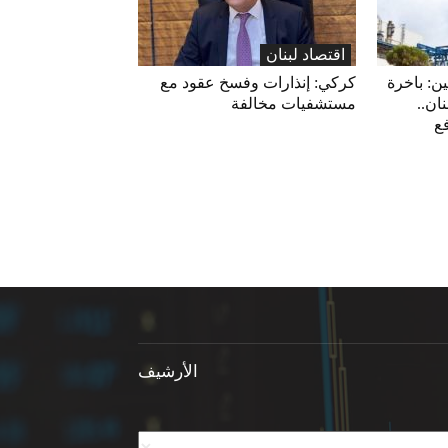
اقتصاد لبنان
ين: باخرة
كركي: إنذارات وفسخ عقود مع
ان..
مستشفيات مخالفة
فع
الأرشيف