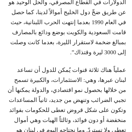
الدولارات في القطاع المصرفي، والحل الوحيد هو
عن طريق ضخّ دول الخليج أموالاً لدينا، كما حصل
في العام 1990 بعدما إنتهت الحرب اللبنانية، حيث
قامت السعودية والكويت بوضع ودائع بالمصارف
بمبالغ ضخمة لاستقرار الليرة، بعدما كانت وصلت
إلى 3000 ليرة وقتذاك”.
عملياً هناك ثلاثة قنوات يُمكن للدول أن تساعد
لبنان عبرها، وهي: الاستثمارات، والكبيرة تسمح
من خلالها بحصول نمو اقتصادي، والدولة يمكنها أن
تجبي الضرائب وتنهض من جديد، ثانياً المساعدات
وتكون على شكل قروض تعطى للحكومات بفوائد
منخفضة أو دون فوائد، وثالثاً الهبات وهي أموال
تعطى ولا تستردّ. وما نحتاجه اليوم في لبنان هو