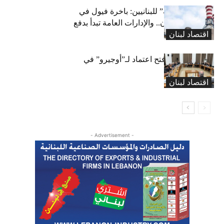
بشرى “كهربائية” للبنانيين: باخرة فيول في
طريقها إلى لبنان.. والإدارات العامة تبدأ بدفع
اقتصاد لبنان
متوجباتها
لجنة المال تقرّ فتح اعتماد لـ”أوجيرو” في
موازنة 2026
اقتصاد لبنان
- Advertisement -