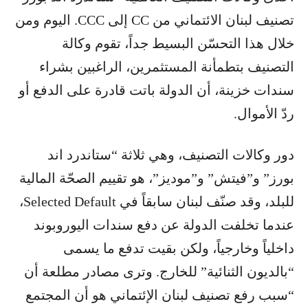
تصنيف لبنان الائتماني من CC إلى CCC. اليوم ومن
خلال هذا التحسّن البسيط جداً، تقوم وكالة
التصنيف بتطمأنة المستثمرين، الراغبين بشراء
سندات خزينة، أن الدولة باتت قادرة على الدفع أو
ردّ الأموال.
دور وكالات التصنيف، وهي ثلاثة “ستاندرد اند
بورز” و”فيتش” و”موديز”، هو تقييم الصحّة المالية
للبلد، وقد صنّف لبنان سابقاً في Selected Default،
عندما تخلفت الدولة عن دفع سندات اليوروبوند
داخلياً وخارجياً، ولكن بقيت تدفع ما يسمى
“بالديون الثنائية” للخارج. وترى مصادر مطلعة أن
“سبب رفع تصنيف لبنان الإئتماني هو أن المجتمع