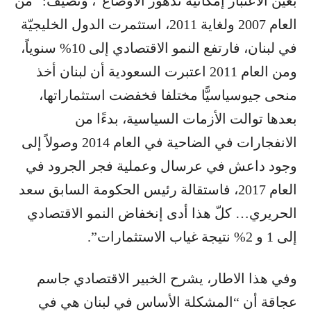
بعين الاعتبار إمكانية تدهور الاوضاع”، وتضيف: “من
العام 2007 ولغاية 2011، استثمرت الدول الخليجيّة
في لبنان، فارتفع ​النمو الاقتصادي​ إلى 10% سنوياً،
ومن العام 2011 اعتبرت السعودية أن لبنان أخذ
منحى جيوسياسيًّا مختلفا فخفضت استثماراتها،
بعدها توالت الأزمات السياسية، بدءًا من
الانفجارات في الضاحية في العام 2014 وصولاً إلى
وجود داعش في عرسال وعملية فجر الجرود في
العام 2017، فاستقالة رئيس الحكومة السابق سعد
الحريري… كلّ هذا أدى إنخفاض النمو الاقتصادي
إلى 1 و 2% نتيجة غياب الاستثمارات”.
وفي هذا الاطار، يشرح الخبير الاقتصادي ​جاسم
عجاقة​ أن “المشكلة الأساس في لبنان هي في