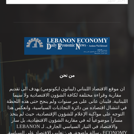
من نحن
ان موقع الاقتصاد اللبناني (ليبانون ايكونومي) يهدف الى تقديم
مقاربة وقراءة مختلفة لكافة الشؤون الاقتصادية ولا سيما
اللبنانية. فلبنان عانى على مر سنوات ولم ينجح حتى هذه اللحظة
في انتشال اقتصاده من دائرة التجاذبات السياسية، وانعكس هذا
التوجه على مواكبة الإعلام للشؤون الإقتصادية، حيث لم يتخذ
مساراً موضوعياً له في مقاربة الشؤون الاقتصادية، بل سار
والاقتصاد في التيار السياسي الجارف. لـ LEBANON
ECONOMY رسالة واضحة، هي: تغليب الاقتصاد على السياسة.