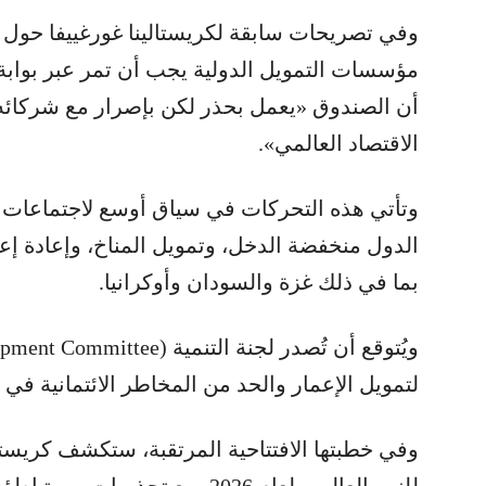
وفي تصريحات سابقة لكريستالينا غورغييفا حول س
مؤسسات التمويل الدولية يجب أن تمر عبر بوابة 
أن الصندوق «يعمل بحذر لكن بإصرار مع شركائه ل
الاقتصاد العالمي».
وتأتي هذه التحركات في سياق أوسع لاجتماعات ا
الدول منخفضة الدخل، وتمويل المناخ، وإعادة إع
بما في ذلك غزة والسودان وأوكرانيا.
لتمويل الإعمار والحد من المخاطر الائتمانية في ا
وفي خطبتها الافتتاحية المرتقبة، ستكشف كريستال
للنمو العالمي لعام 2026، مع تحذي