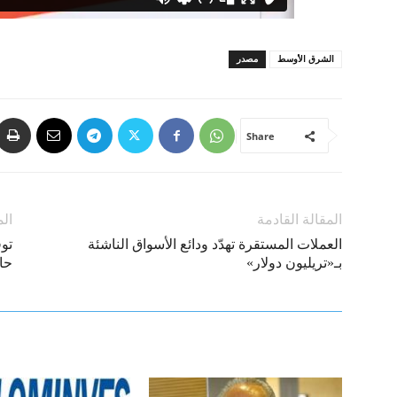
الشرق الأوسط
مصدر
Share
المقالة القادمة
الم
العملات المستقرة تهدّد ودائع الأسواق الناشئة
بـ«تريليون دولار»
حا