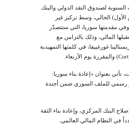
 السنوية لصندوق النقد الدولي والبنك
 إلى 18 أكتوبر (تشرين الأول) الحالي، وسط تركيز غير
في مقدمتها سوريا، التي ستتصدّر
ها المالي، وذلك بالتزامن مع
تالينا غورغييفا، في كلمتها التمهيدية
تأتي بعنوان «إعادة بناء سوريا:
ضور رسمي للملف السوري ضمن أجندة
اح البنك المركزي، وإعادة بناء الثقة
دداً في النظام المالي العالمي.