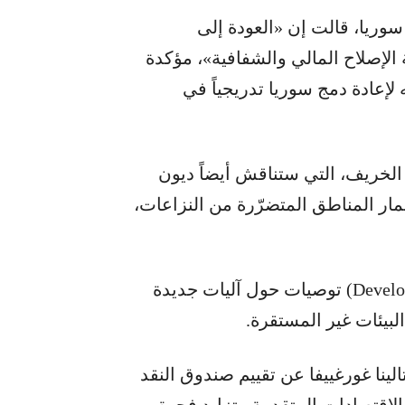
وريا، قالت إن «العودة إلى
الإصلاح المالي والشفافية»، مؤكدة
إعادة دمج سوريا تدريجياً في
لخريف، التي ستناقش أيضاً ديون
مار المناطق المتضرّرة من النزاعات،
ويُتوقع أن تُصدر لجنة التنمية (Development Committee) توصيات حول آليات جديدة
لبيئات غير المستقرة.
ينا غورغييفا عن تقييم صندوق النقد
رات من تباطؤ الاقتصادات المتقدمة وتزايد فجوة