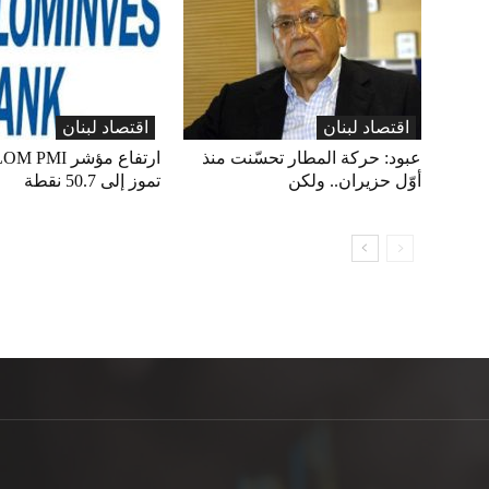
اقتصاد لبنان
اقتصاد لبنان
عبود: حركة المطار تحسّنت منذ
أوّل حزيران.. ولكن
تموز إلى 50.7 نقطة