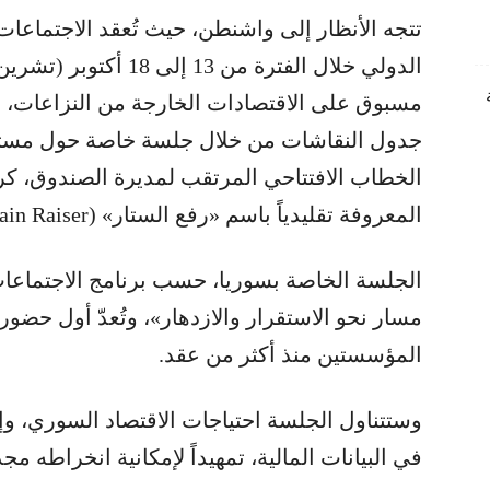
تتجه الأنظار إلى واشنطن، حيث تُعقد الاجتماعات
الدولي خلال الفترة من 13
مسبوق على الاقتصادات الخارجة من النزاعات، و
جدول النقاشات من خلال جلسة خاصة حول مستقبل
الخطاب الافتتاحي المرتقب لمديرة الصندوق، كريس
المعروفة تقليدياً باسم «رفع الستار» (Curtain Raiser) والمقررة يوم الأربعاء.
الجلسة الخاصة بسوريا، حسب برنامج الاجتماعات، 
مسار نحو الاستقرار والازدهار»، وتُعدّ أول ح
المؤسستين منذ أكثر من عقد.
وستتناول الجلسة احتياجات الاقتصاد السوري، وإصل
في البيانات المالية، تمهيداً لإمكانية انخراطه مج