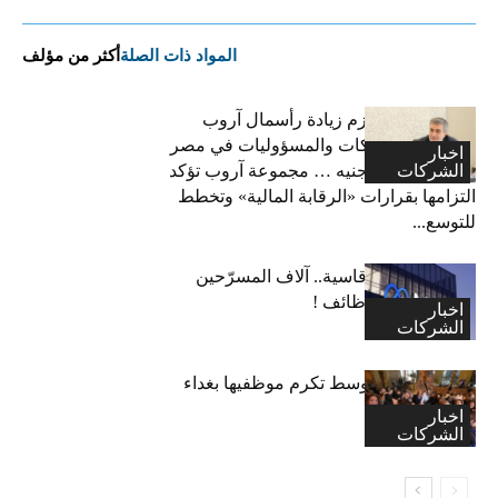
المواد ذات الصلة
أكثر من مؤلف
فاتح بكداش:نعتزم زيادة رأسمال آروب
لتأمينات الممتلكات والمسؤوليات في مصر
اخبار
الشركات
إلى 600 مليون جنيه … مجموعة آروب تؤكد
التزامها بقرارات «الرقابة المالية» وتخطط
للتوسع...
“ميتا”: قرارات قاسية.. آلاف المسرّحين
وتجميد آلاف الوظائف !
اخبار
الشركات
اكسا الشرق الاوسط تكرم موظفيها بغداء
احتفالا بالاعياد
اخبار
الشركات