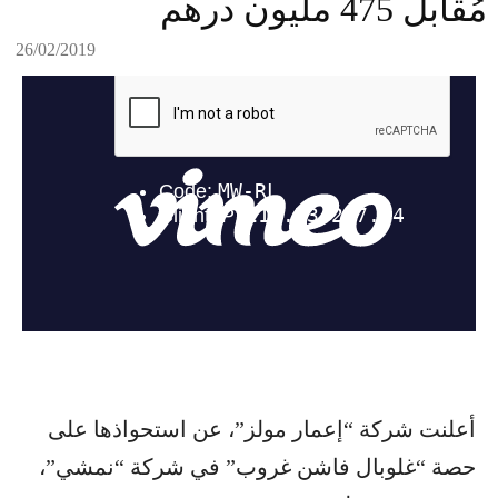
مُقابل 475 مليون درهم
26/02/2019
أعلنت شركة “إعمار مولز”، عن استحواذها على
حصة “غلوبال فاشن غروب” في شركة “نمشي”،