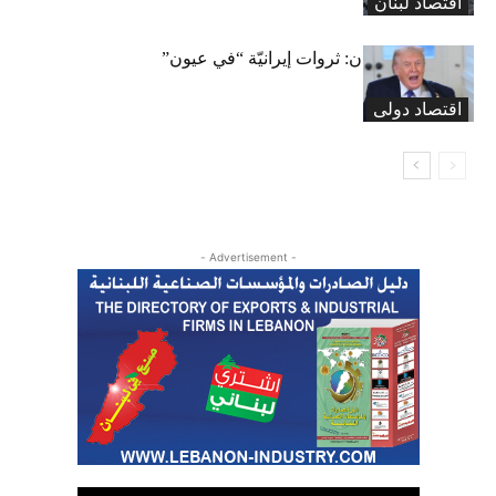
اقتصاد لبنان
نفط وغاز ومعادن: ثروات إيرانيّة “في عيون”
ترامب
اقتصاد دولی
- Advertisement -