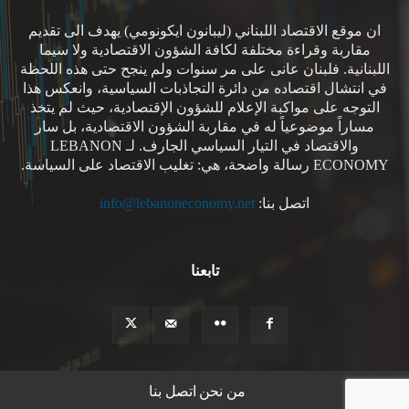
ان موقع الاقتصاد اللبناني (ليبانون ايكونومي) يهدف الى تقديم
مقاربة وقراءة مختلفة لكافة الشؤون الاقتصادية ولا سيما
اللبنانية. فلبنان عانى على مر سنوات ولم ينجح حتى هذه اللحظة
في انتشال اقتصاده من دائرة التجاذبات السياسية، وانعكس هذا
التوجه على مواكبة الإعلام للشؤون الإقتصادية، حيث لم يتخذ
مساراً موضوعياً له في مقاربة الشؤون الاقتصادية، بل سار
والاقتصاد في التيار السياسي الجارف. لـ LEBANON
ECONOMY رسالة واضحة، هي: تغليب الاقتصاد على السياسة.
اتصل بنا:
info@lebanoneconomy.net
تابعنا
من نحن
اتصل بنا