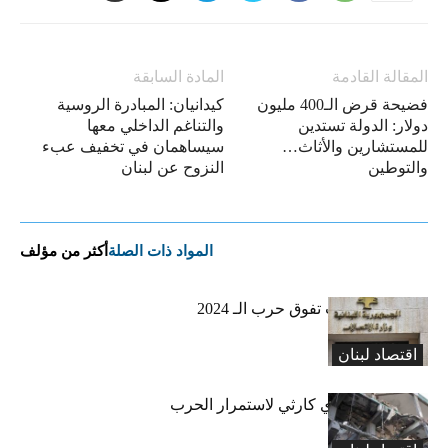
المقالة القادمة
المادة السابقة
فضيحة قرض الـ400 مليون
كيدانيان: المبادرة الروسية
دولار: الدولة تستدين
والتناغم الداخلي معها
للمستشارين والأثاث…
سيساهمان في تخفيف عبء
والتوطين
النزوح عن لبنان
المواد ذات الصلة
أكثر من مؤلف
أضرار الإتّصالات تفوق حرب الـ 2024
اقتصاد لبنان
سيناريو إقتصادي كارثي لاستمرار الحرب