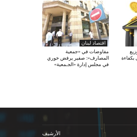
اقتصاد لبنان
زيع
مفاوضات في «جمعية
 بكفاءة
المصارف»: صفير يرفض خوري
في مجلس إدارة «الجـمعية»
الأرشيف