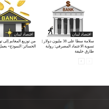
اقتصاد لبنان
اقتصاد لبنان
سلامة سطا على 38 مليون دولار |
من توزيع المغانم إلى تو
تسوية الاعتماد المصرفي: رواية
الخسائر: النموذج» يعمل
طارق خليفة