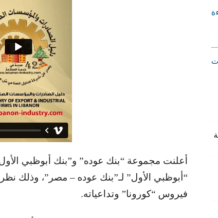
ءة
ت
أعلنت مجموعة “​بنك عوده​” و”بنك أبوظبي الأول”
“أبوظبي الأول” لـ”بنك عوده – ​مصر​”، وذلك نظرا
فيروس “كورونا” وتداعياته.