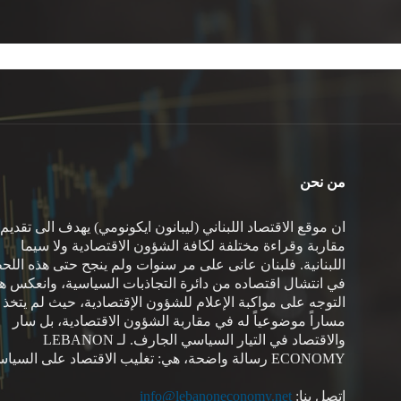
من نحن
ان موقع الاقتصاد اللبناني (ليبانون ايكونومي) يهدف الى تقديم
مقاربة وقراءة مختلفة لكافة الشؤون الاقتصادية ولا سيما
اللبنانية. فلبنان عانى على مر سنوات ولم ينجح حتى هذه اللح
في انتشال اقتصاده من دائرة التجاذبات السياسية، وانعكس هذ
التوجه على مواكبة الإعلام للشؤون الإقتصادية، حيث لم يتخذ
مساراً موضوعياً له في مقاربة الشؤون الاقتصادية، بل سار
والاقتصاد في التيار السياسي الجارف. لـ LEBANON
ECONOMY رسالة واضحة، هي: تغليب الاقتصاد على السياسة.
اتصل بنا:
info@lebanoneconomy.net