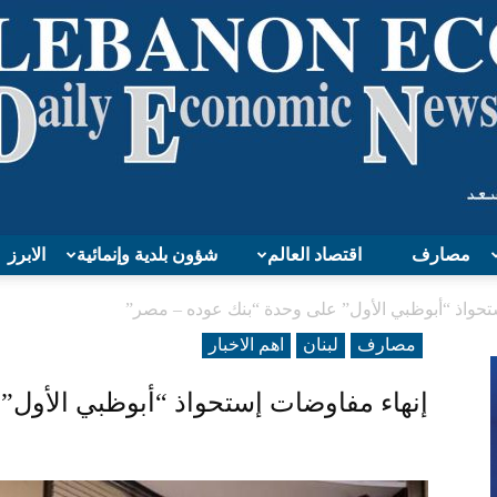
مصارف
اقتصاد العالم
شؤون بلدية وإنمائية
الابرز
Lebanon
تحواذ “أبوظبي الأول” على وحدة “بنك عوده – مصر”
مصارف
لبنان
اهم الاخبار
إنهاء مفاوضات إستحواذ “أبوظبي الأول”
Economy