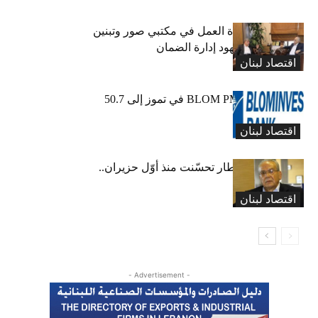
كركي يعلن عودة العمل في مكتبي صور وتبنين
وطليس ينوّه بجهود إدارة الضمان
اقتصاد لبنان
ارتفاع مؤشر BLOM PMI في تموز إلى 50.7
نقطة
اقتصاد لبنان
عبود: حركة المطار تحسّنت منذ أوّل حزيران..
ولكن
اقتصاد لبنان
- Advertisement -