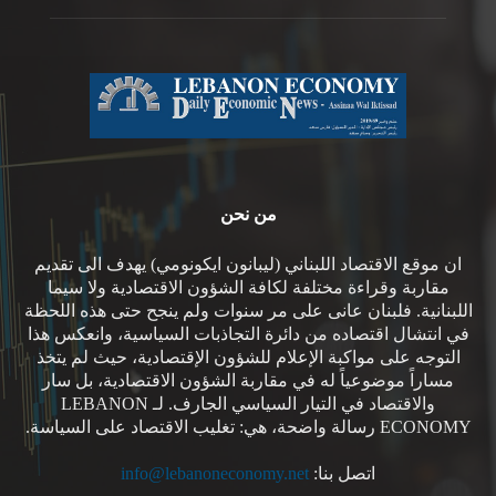
من نحن
ان موقع الاقتصاد اللبناني (ليبانون ايكونومي) يهدف الى تقديم
مقاربة وقراءة مختلفة لكافة الشؤون الاقتصادية ولا سيما
اللبنانية. فلبنان عانى على مر سنوات ولم ينجح حتى هذه اللحظة
في انتشال اقتصاده من دائرة التجاذبات السياسية، وانعكس هذا
التوجه على مواكبة الإعلام للشؤون الإقتصادية، حيث لم يتخذ
مساراً موضوعياً له في مقاربة الشؤون الاقتصادية، بل سار
والاقتصاد في التيار السياسي الجارف. لـ LEBANON
ECONOMY رسالة واضحة، هي: تغليب الاقتصاد على السياسة.
اتصل بنا:
info@lebanoneconomy.net