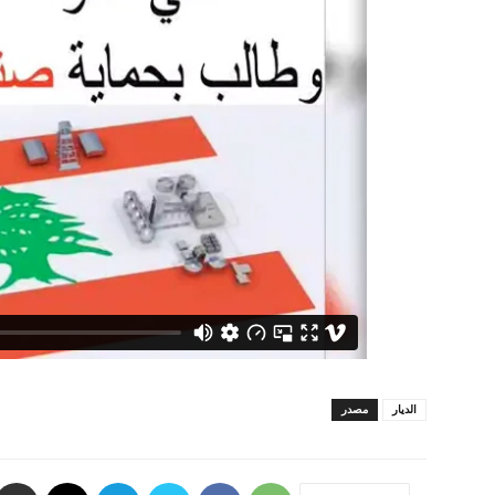
الديار
مصدر