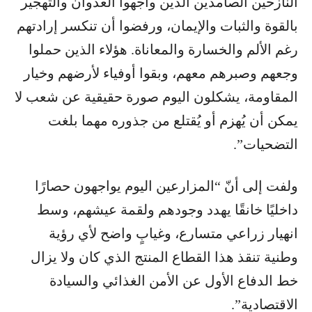
النازحين الصامدين الذين واجهوا العدوان والتهجير
بالقوة والثبات والإيمان، ورفضوا أن تنكسر إرادتهم
رغم الألم والخسارة والمعاناة. هؤلاء الذين حملوا
وجعهم وصبرهم معهم، وبقوا أوفياء لأرضهم وخيار
المقاومة، يشكلون اليوم صورة حقيقية عن شعب لا
يمكن أن يُهزم أو يُقتلع من جذوره مهما بلغت
التضحيات”.
ولفت إلى أنّ “المزارعين اليوم يواجهون حصارًا
داخليًا خانقًا يهدد وجودهم ولقمة عيشهم، وسط
انهيار زراعي متسارع، وغيابٍ واضح لأي رؤية
وطنية تنقذ هذا القطاع المنتج الذي كان ولا يزال
خط الدفاع الأول عن الأمن الغذائي والسيادة
الاقتصادية”.