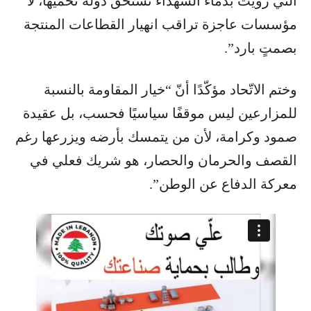
التي رُويت بدماء الشهداء تستحق دولة تحميها، لا
مؤسسات عاجزة تراقب انهيار القطاعات المنتجة
بصمتٍ بارد”.
وختم الاتّحاد مؤكّدًا أنّ “خيار المقاومة بالنسبة
للمزارعين ليس موقفًا سياسيًا فحسب، بل عقيدة
صمود وكرامة، لأن من يتمسك بأرضه ويزرعها رغم
القصف والحرمان والحصار، هو شريك فعلي في
معركة الدفاع عن الوطن”.