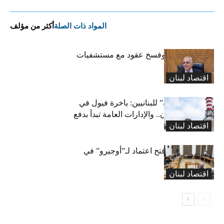
المواد ذات الصلة
أكثر من مؤلف
كركي: إنذارات وفسخ عقود مع مستشفيات
مخالفة
اقتصاد لبنان
بشرى “كهربائية” للبنانيين: باخرة فيول في
طريقها إلى لبنان.. والإدارات العامة تبدأ بدفع
اقتصاد لبنان
متوجباتها
لجنة المال تقرّ فتح اعتماد لـ”أوجيرو” في
موازنة 2026
اقتصاد لبنان