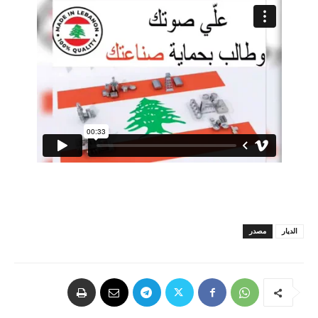
الديار
مصدر