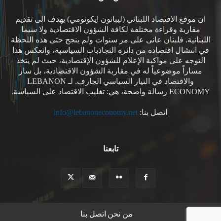
ان موقع الاقتصاد اللبناني (ليبانون ايكونومي) يهدف الى تقديم
مقاربة وقراءة مختلفة لكافة الشؤون الاقتصادية ولا سيما
اللبنانية. فلبنان عانى على مر سنوات ولم ينجح حتى هذه اللحظة
في انتشال اقتصاده من دائرة التجاذبات السياسية، وانعكس هذا
التوجه على مواكبة الإعلام للشؤون الإقتصادية، حيث لم يتخذ
مساراً موضوعياً له في مقاربة الشؤون الاقتصادية، بل سار
والاقتصاد في التيار السياسي الجارف. لـ LEBANON
ECONOMY رسالة واضحة، هي: تغليب الاقتصاد على السياسة.
اتصل بنا:
info@lebanoneconomy.net
تابعنا
من نحن
اتصل بنا