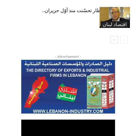
عبود: حركة المطار تحسّنت منذ أوّل حزيران..
ولكن
اقتصاد لبنان
- Advertisement -