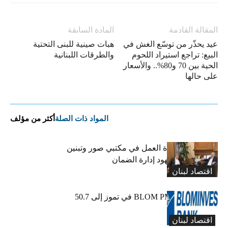
المقالة القادمة
المادة السابقة
عيد يحذّر من توسّع الغش في
هبات صينية للبنى التحتية
البيع: تراجع استيراد اللحوم
والطرقات اللبنانية
الحية بين 70 و80%.. والأسعار
على حالها
المواد ذات الصلة
أكثر من مؤلف
كركي يعلن عودة العمل في مكتبي صور وتبنين
وطليس ينوّه بجهود إدارة الضمان
اقتصاد لبنان
ارتفاع مؤشر BLOM PMI في تموز إلى 50.7
نقطة
اقتصاد لبنان