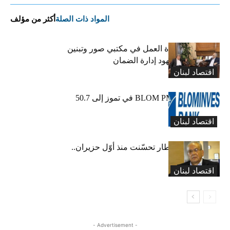
المواد ذات الصلة
أكثر من مؤلف
كركي يعلن عودة العمل في مكتبي صور وتبنين
وطليس ينوّه بجهود إدارة الضمان
اقتصاد لبنان
ارتفاع مؤشر BLOM PMI في تموز إلى 50.7
نقطة
اقتصاد لبنان
عبود: حركة المطار تحسّنت منذ أوّل حزيران..
ولكن
اقتصاد لبنان
- Advertisement -