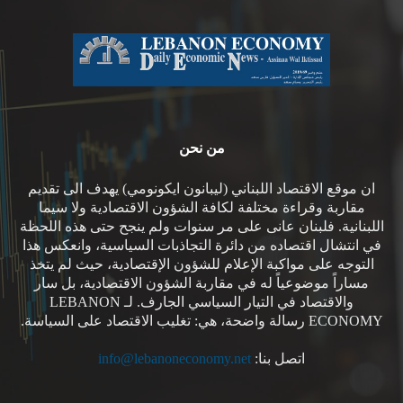
من نحن
ان موقع الاقتصاد اللبناني (ليبانون ايكونومي) يهدف الى تقديم
مقاربة وقراءة مختلفة لكافة الشؤون الاقتصادية ولا سيما
اللبنانية. فلبنان عانى على مر سنوات ولم ينجح حتى هذه اللحظة
في انتشال اقتصاده من دائرة التجاذبات السياسية، وانعكس هذا
التوجه على مواكبة الإعلام للشؤون الإقتصادية، حيث لم يتخذ
مساراً موضوعياً له في مقاربة الشؤون الاقتصادية، بل سار
والاقتصاد في التيار السياسي الجارف. لـ LEBANON
ECONOMY رسالة واضحة، هي: تغليب الاقتصاد على السياسة.
اتصل بنا:
info@lebanoneconomy.net