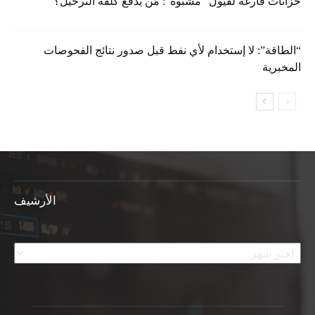
خزّانات فارغة لفيول “مشبوه”: مَن يدفع كلفة الترحيل؟
“الطاقة”: لا إستخدام لأي نفط قبل صدور نتائج الفحوصات
المخبرية
الأرشيف
الأرشيف