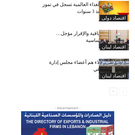
“الفاو”: أسعار الغذاء العالمية تسجل في تموز
أعلى مستوى منذ 3 سنوات
اقتصاد دولی
رسوم النفايات باقية والإقرار مؤجل…
واستثناء لمواد أساسية
اقتصاد لبنان
بعد 19 عاماً: هؤلاء هم أعضاء مجلس إدارة
الضمان الاجتماعي
اقتصاد لبنان
- Advertisement -