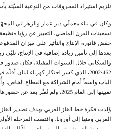
تلزيم استيراد المحروقات من النوعية السيّئة بأس
وكان في بناء معملَي دير عمار والزهراني المجهّزَي
تسعينات القرن الماضي، التعبير عن رؤيا «نظيف
خفض فاتورة الإنتاج والتأثير على ميزان المدفوع
بعدها إلى تأمين زيادة إضافية في الإنتاج، تلبّي ز
والسكاني خلال السنوات المقبلة، فكان صدور قا
2002/462، الذي كسر احتكار كهرباء لبنان أقل
الباب واسعاً أمام الشراكة مع القطاع الخاص، وأُن
تعيينها إلى العام 2025، ولم تُعبِّر بعد عن حضورها بمستوى الآمال المعلّقة عليها.
وُلِدت فكرة خط الغاز العربي بهدف تصدير الغا
العربي ومنها إلى أوروبا. واقتضت المرحلة الأول
من مدينة العريش شمالي سيناء وصولاً إلى العقبة