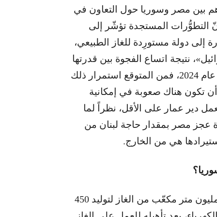
اهم بين مصر وسوريا حول التعاون في
ّ التطوُّرات المستجدة تؤشّر إلى
ة إلى دولة مستورِدة للغاز الطبيعي،
ئيل»، نتيجة اتساع الفجوة بين قدرتها
على إنتاج الغاز وحاجتها الداخلية منه، اعتباراً من عام 2024، فمن المتوقع استمرار ذلك
 من المتوقع أن تكون هناك صعوبة في إمكانية
عمل دير عمار على الأقل، نظراً لما
دة عجز مصر بمقدار حاجة لبنان من
تيرادها هي من الخارج.
وريا؟
يقدِّر الوزير غجر قدر حاجة لبنان من الغاز بـ600 مليون متر مكعّب من الغاز لتوليد 450
هرباء، بعد تأهيله للعمل على الغاز.