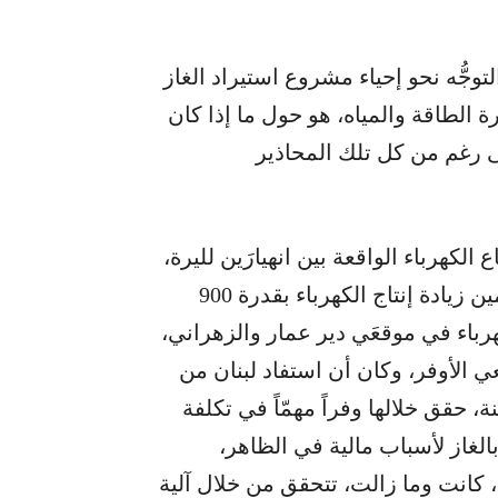
وجُّه نحو إحياء مشروع استيراد الغاز
الطاقة والمياه، هو حول ما إذا كان
ى رغم من كل تلك المحاذير
 الكهرباء الواقعة بين انهيارَين لليرة،
التي تحققت أواخر التسعينات، وارتكزت على تأمين زيادة إنتاج الكهرباء بقدرة 900
كهرباء في موقعَي دير عمار والزهراني،
ي الأوفر، وكان أن استفاد لبنان من
 حقق خلالها وفراً مهمّاً في تكلفة
الغاز لأسباب مالية في الظاهر،
ي، كانت وما زالت، تتحقق من خلال آلية