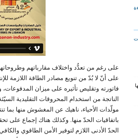
ءة
ت
على رغم من تعدُّد واختلاف مقارباتهم وطروحاتهم 
على أنّ لا بُدّ من تنويع مصادر الطاقة اللازمة ل
ا
فاتورته وتقليص تأثيره على ميزان المدفوعات، وال
الناتجة من استخدام المحروقات التقليدية السيّئة
مولّدات الأحياء، ناهيك عن المغشوش منها بما تنتج
باتفاقيات الحدّ منها. وكذلك هناك إجماع على تحق
الحدّ الأدنى اللازم لتوفير الأمن الطاقوي والكافي