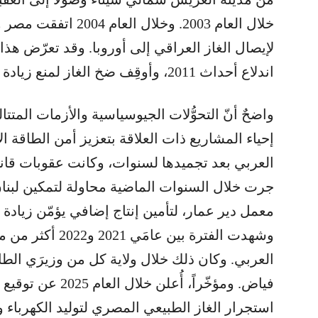
خلال العام 2003. وخلال
لإيصال الغاز العراقي إلى أوروبا. وقد تعرّض هذ
اندلاع أحداث 2011، وأوقِف ضخ الغاز لمنع زيادة الاشتعال.
واضحٌ أنّ التحوُّلات الجيوسياسية والأزمات المتت
إحياء المشاريع ذات العلاقة بتعزيز أمن الطاقة ا
العربي بعد تجميدها لسنوات، وكانت عقوبات قان
جرت خلال السنوات الماضية محاولة لتمكين لبنان
معمل دير عمار، لتأمين إنتاج إضافي يؤمّن زيادة ا
وشهدت الفترة بين عا
العربي. وكان ذلك خلال ولاية كل من وزيرَي الط
فياض. ومؤخّراً، أُع
استجرار الغاز الطبيعي المصري لتوليد الكهرباء 