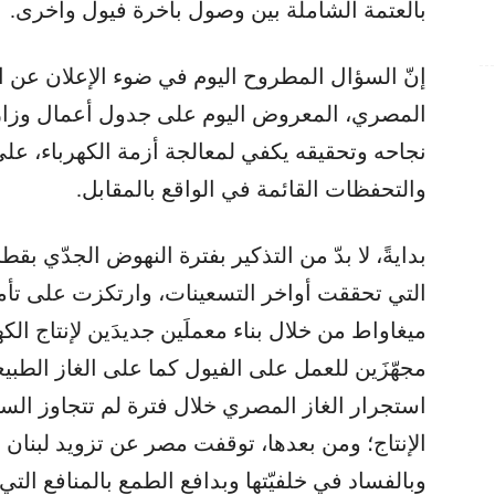
بالعتمة الشاملة بين وصول باخرة فيول وأخرى.
إنّ السؤال المطروح اليوم في ضوء الإعلان عن الت
المصري، المعروض اليوم على جدول أعمال وزارة 
نجاحه وتحقيقه يكفي لمعالجة أزمة الكهرباء، عل
والتحفظات القائمة في الواقع بالمقابل.
بدايةً، لا بدّ من التذكير بفترة النهوض الجدّي بقطاع
ميغاواط من خلال بناء معملَين جديدَين لإنتاج ال
مجهّزَين للعمل على الفيول كما على الغاز الطبيع
استجرار الغاز المصري خلال فترة لم تتجاوز السنة،
الإنتاج؛ ومن بعدها، توقفت مصر عن تزويد لبنان ب
وبالفساد في خلفيّتها وبدافع الطمع بالمنافع الت