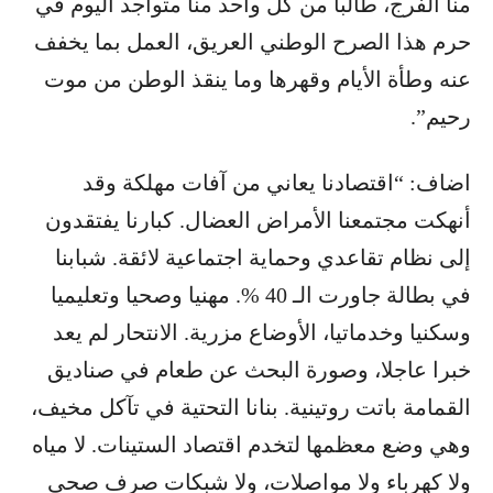
منا الفرج، طالبا من كل واحد منا متواجد اليوم في
حرم هذا الصرح الوطني العريق، العمل بما يخفف
عنه وطأة الأيام وقهرها وما ينقذ الوطن من موت
رحيم”.
اضاف: “اقتصادنا يعاني من آفات مهلكة وقد
أنهكت مجتمعنا الأمراض العضال. كبارنا يفتقدون
إلى نظام تقاعدي وحماية اجتماعية لائقة. شبابنا
في بطالة جاورت الـ 40 %. مهنيا وصحيا وتعليميا
وسكنيا وخدماتيا، الأوضاع مزرية. الانتحار لم يعد
خبرا عاجلا، وصورة البحث عن طعام في صناديق
القمامة باتت روتينية. بنانا التحتية في تآكل مخيف،
وهي وضع معظمها لتخدم اقتصاد الستينات. لا مياه
ولا كهرباء ولا مواصلات، ولا شبكات صرف صحي