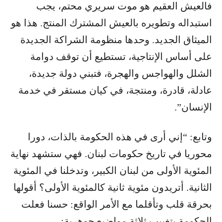
فالعيش العقيم هو موت سريري محتم، يجب
استبداله وتطويره بالعيش المشترك المنتج. هذا هو
الميثاق الجديد. وحدها منظومة الشراكة الجديدة
على أساس الإنتاجية، تستطيع أن توقف دوامة
الشلل والهواجس والهجرة، فتبني دولة جديدة،
عادلة، قادرة، ومنتجة، في كيان مستقر في خدمة
الإنسان”.
وتابع: “إني أرى في هذه الحكومة بالذات، دورا
محوريا في تاريخ حكومات لبنان. فهي ستشهد نهاية
المئوية الأولى من لبنان الكبير، وتدخلنا في المئوية
الثانية. أتريدون مئوية ثانية كالمئوية الأولى؟ أقولها
بحرقة قلب وتأقلما مع الأمر الواقع: حسنا فعلت
الحكومة بتغييب ثلاثة مواضيع جوهرية: