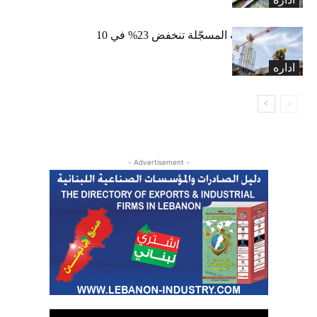
الرخص العقارية المسجّلة تنخفض 23% في 10
أشهر
اداره
- Advertisement -