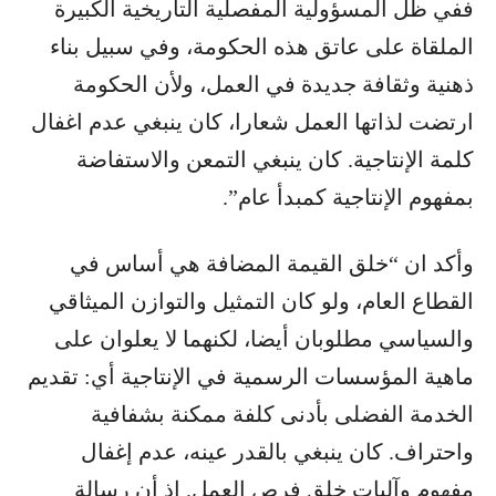
ففي ظل المسؤولية المفصلية التاريخية الكبيرة
الملقاة على عاتق هذه الحكومة، وفي سبيل بناء
ذهنية وثقافة جديدة في العمل، ولأن الحكومة
ارتضت لذاتها العمل شعارا، كان ينبغي عدم اغفال
كلمة الإنتاجية. كان ينبغي التمعن والاستفاضة
بمفهوم الإنتاجية كمبدأ عام”.
وأكد ان “خلق القيمة المضافة هي أساس في
القطاع العام، ولو كان التمثيل والتوازن الميثاقي
والسياسي مطلوبان أيضا، لكنهما لا يعلوان على
ماهية المؤسسات الرسمية في الإنتاجية أي: تقديم
الخدمة الفضلى بأدنى كلفة ممكنة بشفافية
واحتراف. كان ينبغي بالقدر عينه، عدم إغفال
مفهوم وآليات خلق فرص العمل. إذ أن رسالة