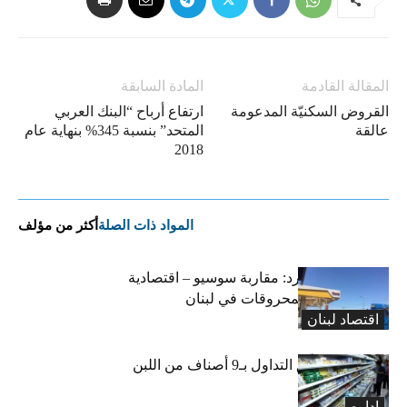
المقالة القادمة
المادة السابقة
القروض السكنيّة المدعومة
ارتفاع أرباح “البنك العربي
عالقة
المتحد” بنسبة 345% بنهاية عام
2018
المواد ذات الصلة
أكثر من مؤلف
التضخم المستورد: مقاربة سوسيو – اقتصادية
لارتفاع أسعار المحروقات في لبنان
اقتصاد لبنان
«الاقتصاد» تعلّق التداول بـ9 أصناف من اللبن
واللبنة
اداره