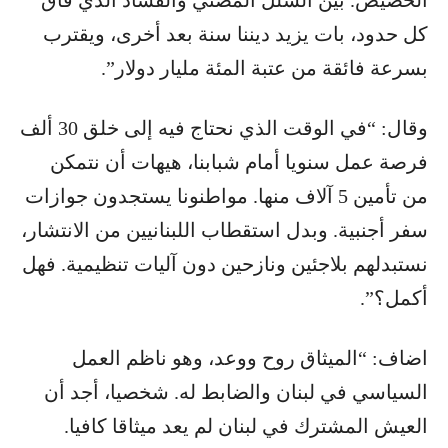
الحضيض. بين الشلل المضني والفساد الذي فاق
كل حدود، بات يزيد ديننا سنة بعد أخرى، ويقترب
بسرعة فائقة من عتبة المئة مليار دولار”.
وقال: “في الوقت الذي نحتاج فيه إلى خلق 30 ألف
فرصة عمل سنويا أمام شبابنا، هيهات أن نتمكن
من تأمين 5 آلاف منها. مواطنونا يستجدون جوازات
سفر أجنبية. وبدل استقطاب اللبنانيين من الانتشار،
نستبدلهم بلاجئين ونازحين دون آليات تنظيمية. فهل
أكمل؟”.
اضاف: “الميثاق روح ووعد، وهو ناظم العمل
السياسي في لبنان والضابط له. شخصيا، أجد أن
العيش المشترك في لبنان لم يعد ميثاقا كافيا.