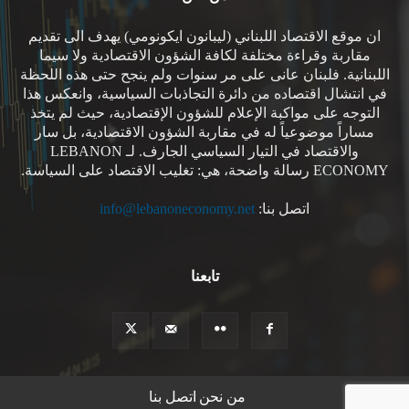
ان موقع الاقتصاد اللبناني (ليبانون ايكونومي) يهدف الى تقديم
مقاربة وقراءة مختلفة لكافة الشؤون الاقتصادية ولا سيما
اللبنانية. فلبنان عانى على مر سنوات ولم ينجح حتى هذه اللحظة
في انتشال اقتصاده من دائرة التجاذبات السياسية، وانعكس هذا
التوجه على مواكبة الإعلام للشؤون الإقتصادية، حيث لم يتخذ
مساراً موضوعياً له في مقاربة الشؤون الاقتصادية، بل سار
والاقتصاد في التيار السياسي الجارف. لـ LEBANON
ECONOMY رسالة واضحة، هي: تغليب الاقتصاد على السياسة.
اتصل بنا:
info@lebanoneconomy.net
تابعنا
من نحن
اتصل بنا