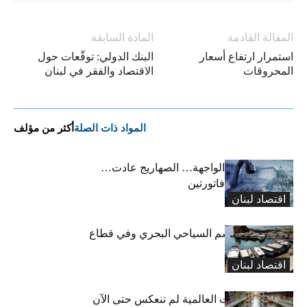
المقالة القادمة
المادة السابقة
استمرار ارتفاع أسعار
البنك الدولي: توقّعات حول
المحروقات
الاقتصاد والفقر في لبنان
المواد ذات الصلة
أكثر من مؤلف
أزمة المياه الى الواجهة… الصهاريج عادت…
والمواطن يدفع فاتورتين
اقتصاد لبنان
تراجع في الموسم السياحي البحري وفي قطاع
تنظيم الأعراس
اقتصاد لبنان
بحصلي: التوترات العالمية لم تنعكس حتى الآن