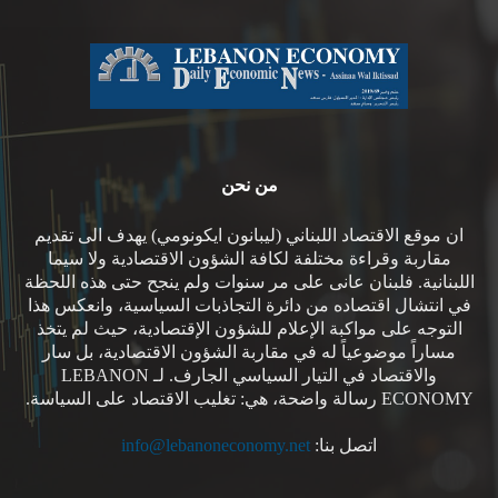
من نحن
ان موقع الاقتصاد اللبناني (ليبانون ايكونومي) يهدف الى تقديم
مقاربة وقراءة مختلفة لكافة الشؤون الاقتصادية ولا سيما
اللبنانية. فلبنان عانى على مر سنوات ولم ينجح حتى هذه اللحظة
في انتشال اقتصاده من دائرة التجاذبات السياسية، وانعكس هذا
التوجه على مواكبة الإعلام للشؤون الإقتصادية، حيث لم يتخذ
مساراً موضوعياً له في مقاربة الشؤون الاقتصادية، بل سار
والاقتصاد في التيار السياسي الجارف. لـ LEBANON
ECONOMY رسالة واضحة، هي: تغليب الاقتصاد على السياسة.
اتصل بنا:
info@lebanoneconomy.net