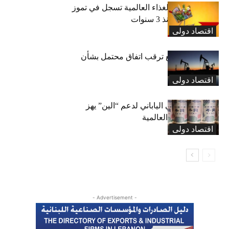
“الفاو”: أسعار الغذاء العالمية تسجل في تموز
أعلى مستوى منذ 3 سنوات
اقتصاد دولی
النفط يتراجع مع ترقب اتفاق محتمل بشأن
مضيق هرمز
اقتصاد دولی
التدخل الأميركي الياباني لدعم “الين” يهز
أسواق العملات العالمية
اقتصاد دولی
- Advertisement -