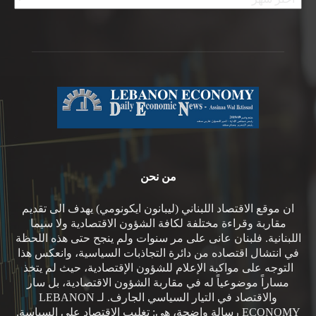
من نحن
ان موقع الاقتصاد اللبناني (ليبانون ايكونومي) يهدف الى تقديم
مقاربة وقراءة مختلفة لكافة الشؤون الاقتصادية ولا سيما
اللبنانية. فلبنان عانى على مر سنوات ولم ينجح حتى هذه اللحظة
في انتشال اقتصاده من دائرة التجاذبات السياسية، وانعكس هذا
التوجه على مواكبة الإعلام للشؤون الإقتصادية، حيث لم يتخذ
مساراً موضوعياً له في مقاربة الشؤون الاقتصادية، بل سار
والاقتصاد في التيار السياسي الجارف. لـ LEBANON
ECONOMY رسالة واضحة، هي: تغليب الاقتصاد على السياسة.