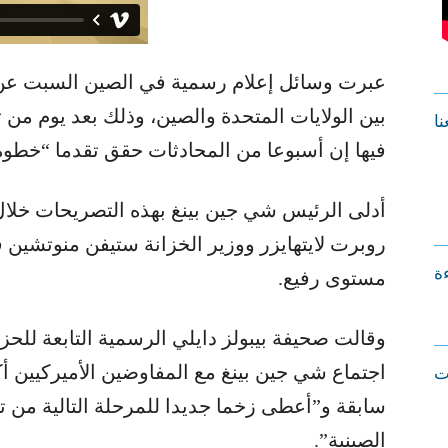
عبرت وسائل إعلام رسمية في الصين السبت عن تف
بين الولايات المتحدة والصين، وذلك بعد يوم م
نا
فيها إن أسبوعا من المحادثات حقق تقدما “خطوة
أدلى الرئيس شي جين بينغ بهذه التصريحات خلال 
روبرت لايتهايزر ووزير الخزانة ستيفن منوتشين 
ءة
مستوى رفيع.
وقالت صحيفة بيبولز دايلي الرسمية التابعة للح
اجتماع شي جين بينغ مع المفاوضين الأميركيين أ
ت
سابقة و”أعطى زخما جديدا للمرحلة التالية من تطو
الصينية”.