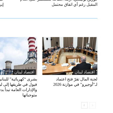
المقبل رغم أي اتفاق محتمل
إير
اقتصاد لبنان
اقتصاد لبنان
لجنة المال تقرّ فتح اعتماد
بشرى “كهربائية” للبناني
لـ”أوجيرو” في موازنة 2026
فيول في طريقها إلى لبن
والإدارات العامة تبدأ بد
متوجباتها