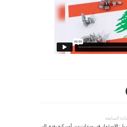
ادة السابقة
يل: الاستثمار في سندات دين أميركية يؤدي إلى