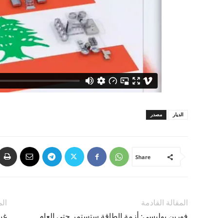
الديار
مصدر
Share
المقالة القادمة
الم
فورين بوليسي: أزمة الطاقة ستستمر حتى العام
غبر