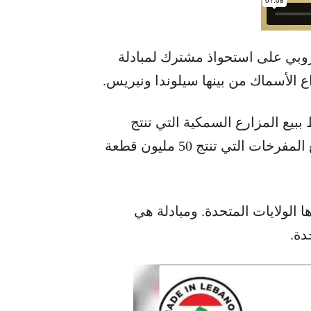
روبي على استحواذ مشترك لمبادلة
ع الأسماك من بينها سيلوندا ونيريس.
بيع المزارع السمكية التي تنتج
عشرة آلاف طن من أسماك البحر المتوسط وبيع المفرخات التي تنتج 50 مليون قطعة
 الولايات المتحدة. ومبادلة هي
دة.