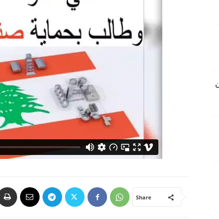
ن
Share