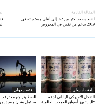
المقالة القادمة
الم
لنفط يصعد أكثر من 2% إلى أعلى مستوياته في
فن
2019 بدعم من نقص في المعروض
الى ا
اقتصاد دولی
اقتصاد دولی
التدخل الأميركي الياباني لدعم
النفط يتراجع مع ترقب 
“الين” يهز أسواق العملات العالمية
محتمل بشأن مضيق هر