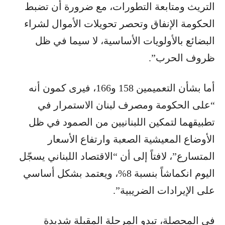
التريث ومتابعة التطورات، مع ضرورة أن تضبط
الحكومة الإنفاق وتحصر تحويلات الأموال لشراء
البضائع بالأولويات الأساسية، لا سيما في ظل
ظروف الحرب”.
أما بشأن التعميمين 158 و166، فيرى كمون أنه
“على الحكومة ومصرف لبنان الاستمرار في
تطبيقهما لتمكين اللبنانيين من الصمود في ظل
الأوضاع المعيشية الصعبة وارتفاع الأسعار
المتسارع”، لافتاً إلى أن “​الاقتصاد اللبناني​ يسجّل
اليوم انكماشاً بنسبة 8%، ويعتمد بشكل أساسي
على الإيرادات الضريبية”.
في المحصلة، تبدو المرحلة المقبلة شديدة