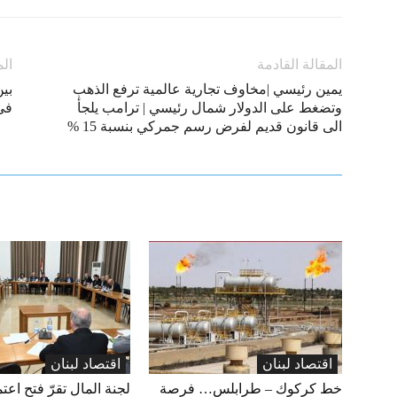
المقالة القادمة
الم
يمين رئيسي |مخاوف تجارية عالمية ترفع الذهب
بي
وتضغط على الدولار شمال رئيسي | ترامب يلجأ
في
الى قانون قديم لفرض رسم جمركي بنسبة 15 %
اقتصاد لبنان
اقتصاد لبنان
خط كركوك – طرابلس… فرصة
لجنة المال تقرّ فتح اعتم