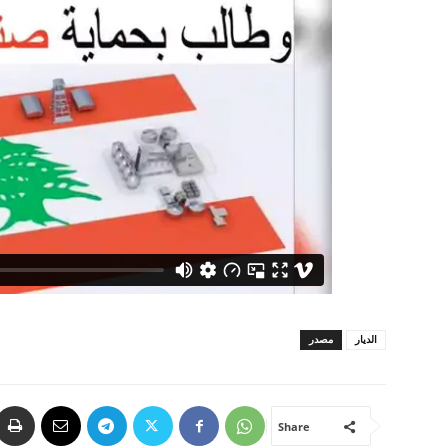
الديار
مصدر
Share