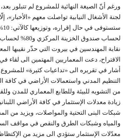
ورغم أنّ الصيغة النهائية للمشروع لم تتبلور بع
لجنة الأشغال النيابية تواصلت معهم «الأخبار»، إلّ
لحساب صندوق الخزينة المركزي و80% لحساب المؤسسة العامة للإسكان.
نقابة المهندسين في بيروت التي حذّر نقيبها المع
الاقتراح، دعت المعماريين المهتمين الى لقاء ف
أشار في تقريره الى «تداعيات كثيرة» للمشروع «م
التنظيم المدني واستعمالات الأراضي في كافة ال
من التشويه للبيئة وللطابع المعماري للمدن وللقر
زيادة معدلات الإستثمار في كافة الأراضي اللبن
شبكات البنى التحتية والمواصلات، ويزيد من المش
والمياه وشبكات الطرق والنقص في مواقف السيا
معدّلات الإستثمار ستؤدي الى مزيد من الإكتظاظ 