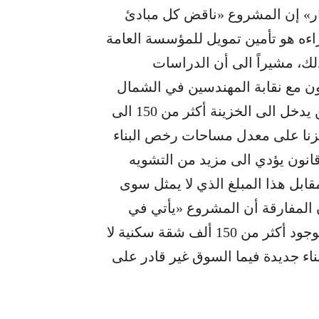
بار» إن المشروع «ناقض كل مبادئ
وراءه هو تأمين تمويل للمؤسسة العامة
لك، مشيراً الى أن الدراسات
عاون مع نقابة المهندسين في الشمال
والتنظيم المدني تشير الى أن إقرار المشروع لن يدخل الى الخزينة أكثر من 150 الى
ارتكزنا على معدل مساحات رخص البناء
قانون يؤدي الى مزيد من التشويه
 مقابل هذا المبلغ الذي لا يمثل سوى
 المفارقة أن المشروع «يأتي في
وقت يشهد فيه السوق العقاري تراجعا ملحوظا بوجود أكثر من 150 ألف شقة سكنية لا
ء جديدة فيما السوق غير قادر على