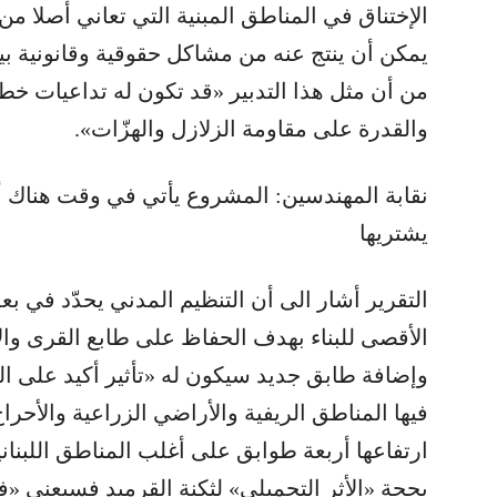
الإختناق في المناطق المبنية التي تعاني أصلا من
يمكن أن ينتج عنه من مشاكل حقوقية وقانونية بي
من أن مثل هذا التدبير «قد تكون له تداعيات خطي
والقدرة على مقاومة الزلازل والهزّات».
يشتريها
التقرير أشار الى أن التنظيم المدني يحدّد في ب
الأقصى للبناء بهدف الحفاظ على طابع القرى وال
وإضافة طابق جديد سيكون له «تأثير أكيد على ال
فيها المناطق الريفية والأراضي الزراعية والأحراج،
ارتفاعها أربعة طوابق على أغلب المناطق اللبنانية
بحجة «الأثر التجميلي» لثكنة القرميد فسيعني 