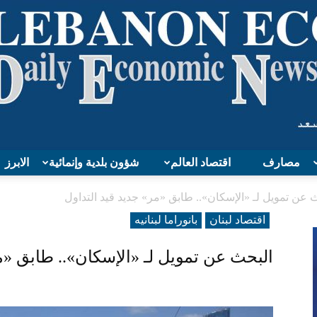
مصارف
اقتصاد العالم
شؤون بلدية وإنمائية
الابرز
Lebanon
 عن تمويل لـ «الإسكان».. طابق «مر» جديد قيد التداول
اقتصاد لبنان
بانوراما لبنانیه
البحث عن تمويل لـ «الإسكان».. طابق «م
Economy