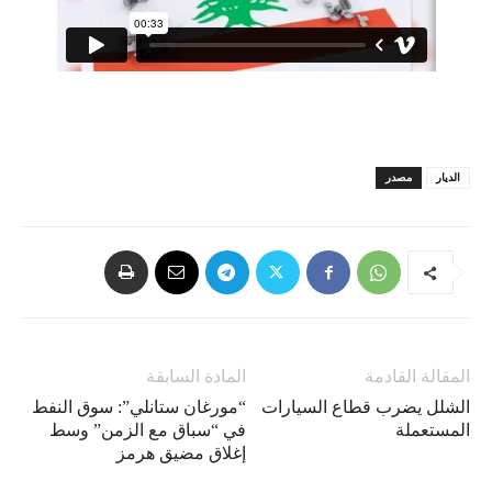
الديار
مصدر
المقالة القادمة
المادة السابقة
الشلل يضرب قطاع السيارات
“مورغان ستانلي”: سوق النفط
المستعملة
في “سباق مع الزمن” وسط
إغلاق مضيق هرمز