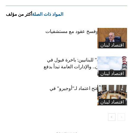
المواد ذات الصلة
أكثر من مؤلف
كركي: إنذارات وفسخ عقود مع مستشفيات
مخالفة
اقتصاد لبنان
بشرى “كهربائية” للبنانيين: باخرة فيول في
طريقها إلى لبنان.. والإدارات العامة تبدأ بدفع
اقتصاد لبنان
متوجباتها
لجنة المال تقرّ فتح اعتماد لـ”أوجيرو” في
موازنة 2026
اقتصاد لبنان