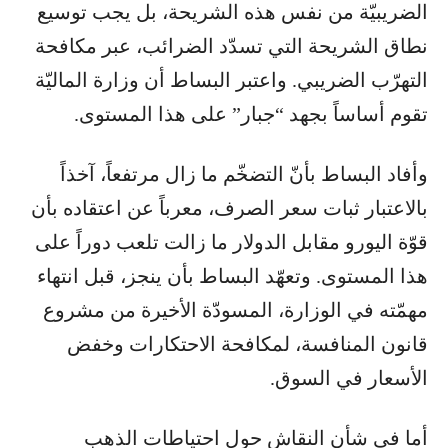
الضريبيّة من نفس هذه الشريحة، بل يجب توسيع
نطاق الشريحة التي تسدّد الضرائب، عبر مكافحة
التهرّب الضريبي. واعتبر البساط أن وزارة الماليّة
تقوم أساساً بجهد “جبار” على هذا المستوى.
وأفاد البساط بأنّ التضخّم ما زال مرتفعاً، آخذاً
بالاعتبار ثبات سعر الصرف، معرباً عن اعتقاده بأن
قوّة اليورو مقابل الدولار ما زالت تلعب دوراً على
هذا المستوى. وتعهّد البساط بأن ينجز، قبل انتهاء
مهمّته في الوزارة، المسودّة الأخيرة من مشروع
قانون المنافسة، لمكافحة الاحتكارات وخفض
الأسعار في السوق.
أما في شأن النقاش حول احتياطات الذهب