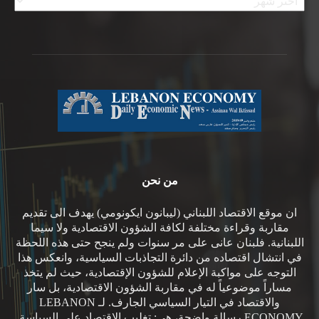
من نحن
ان موقع الاقتصاد اللبناني (ليبانون ايكونومي) يهدف الى تقديم
مقاربة وقراءة مختلفة لكافة الشؤون الاقتصادية ولا سيما
اللبنانية. فلبنان عانى على مر سنوات ولم ينجح حتى هذه اللحظة
في انتشال اقتصاده من دائرة التجاذبات السياسية، وانعكس هذا
التوجه على مواكبة الإعلام للشؤون الإقتصادية، حيث لم يتخذ
مساراً موضوعياً له في مقاربة الشؤون الاقتصادية، بل سار
والاقتصاد في التيار السياسي الجارف. لـ LEBANON
ECONOMY رسالة واضحة، هي: تغليب الاقتصاد على السياسة.