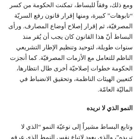
ومع ذلك، وفقاً للبساط، تمكنت الحكومة من كسر
“تابوهات” كبيرة، ومنها إقرار قانون رفع السريّة
المصرفيّة، ثم إقرار إصلاح أوضاع المصارف. ورأى
البساط أنّ هذا القانون كان يجب أن يُقر منذ
سنوات طويلة، لتوحيد وتنظيم الإطار التشريعي
الناظم للتعامل مع الأزمات المصرفيّة. كما أنجزت
الحكومة خطوات إصلاحيّة أخرى طال انتظارها،
كتعيين الهيئات الناظمة، وتحقيق الانضباط في
الماليّة العامّة.
النمو الذي لا نريده
وتابع البساط مشيراً إلى نوعيّة النمو “الذي لا
نريده”، والذي يعود لاتباع نفس النمط الذي عرفه