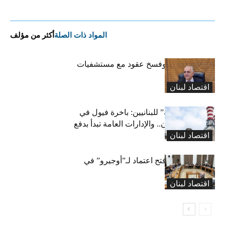
المواد ذات الصلة
أكثر من مؤلف
كركي: إنذارات وفسخ عقود مع مستشفيات
مخالفة
اقتصاد لبنان
بشرى “كهربائية” للبنانيين: باخرة فيول في
طريقها إلى لبنان.. والإدارات العامة تبدأ بدفع
اقتصاد لبنان
متوجباتها
لجنة المال تقرّ فتح اعتماد لـ”أوجيرو” في
موازنة 2026
اقتصاد لبنان