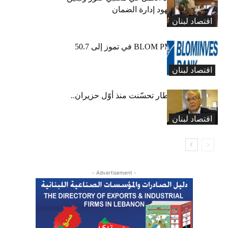
وطليس ينوّه بجهود إدارة الضمان
اقتصاد لبنان
ارتفاع مؤشر BLOM PMI في تموز إلى 50.7
نقطة
اقتصاد لبنان
عبود: حركة المطار تحسّنت منذ أوّل حزيران..
ولكن
اقتصاد لبنان
- Advertisement -