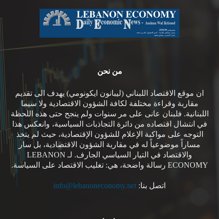
من نحن
ان موقع الاقتصاد اللبناني (ليبانون ايكونومي) يهدف الى تقديم
مقاربة وقراءة مختلفة لكافة الشؤون الاقتصادية ولا سيما
اللبنانية. فلبنان عانى على مر سنوات ولم ينجح حتى هذه اللحظة
في انتشال اقتصاده من دائرة التجاذبات السياسية، وانعكس هذا
التوجه على مواكبة الإعلام للشؤون الإقتصادية، حيث لم يتخذ
مساراً موضوعياً له في مقاربة الشؤون الاقتصادية، بل سار
والاقتصاد في التيار السياسي الجارف. لـ LEBANON
ECONOMY رسالة واضحة، هي: تغليب الاقتصاد على السياسة.
اتصل بنا:
info@lebanoneconomy.net