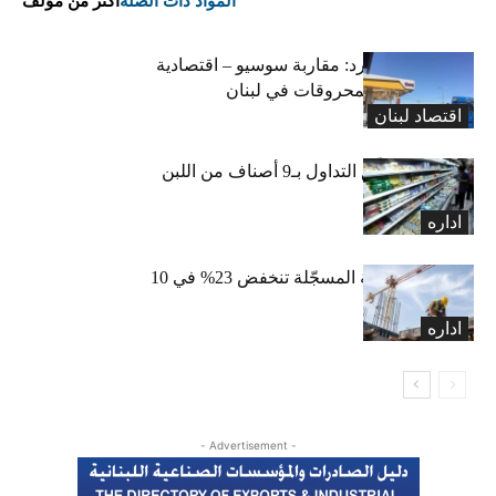
المواد ذات الصلة
أكثر من مؤلف
التضخم المستورد: مقاربة سوسيو – اقتصادية
لارتفاع أسعار المحروقات في لبنان
اقتصاد لبنان
«الاقتصاد» تعلّق التداول بـ9 أصناف من اللبن
واللبنة
اداره
الرخص العقارية المسجّلة تنخفض 23% في 10
أشهر
اداره
- Advertisement -