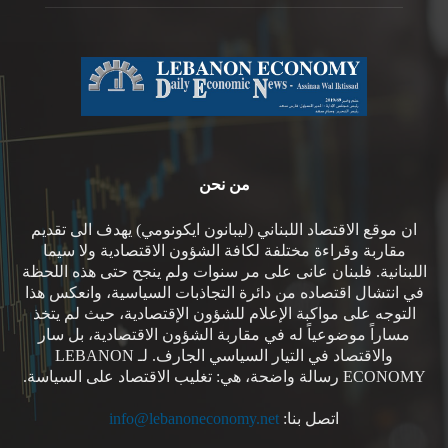
من نحن
ان موقع الاقتصاد اللبناني (ليبانون ايكونومي) يهدف الى تقديم
مقاربة وقراءة مختلفة لكافة الشؤون الاقتصادية ولا سيما
اللبنانية. فلبنان عانى على مر سنوات ولم ينجح حتى هذه اللحظة
في انتشال اقتصاده من دائرة التجاذبات السياسية، وانعكس هذا
التوجه على مواكبة الإعلام للشؤون الإقتصادية، حيث لم يتخذ
مساراً موضوعياً له في مقاربة الشؤون الاقتصادية، بل سار
والاقتصاد في التيار السياسي الجارف. لـ LEBANON
ECONOMY رسالة واضحة، هي: تغليب الاقتصاد على السياسة.
اتصل بنا:
info@lebanoneconomy.net