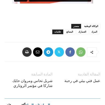
الوكالة الوطنية
مصدر
المزاد
الجمارك
البضائع
علامات
المقالة القادمة
المادة السابقة
عمل فني بيئي في رحبة
شربل نحاس ومروان حايك
شاركا في مؤتمر الروتاري