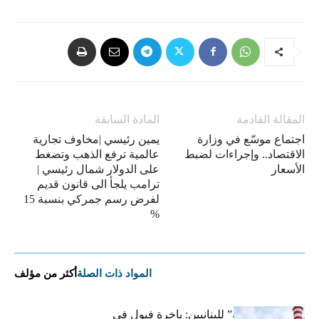
المقالة القادمة
المادة السابقة
اجتماع موسّع في وزارة
يمين رئيسي |مخاوف تجارية
الاقتصاد.. وإجراءات لضبط
عالمية ترفع الذهب وتضغط
الأسعار
على الدولار شمال رئيسي |
ترامب يلجأ الى قانون قديم
لفرض رسم جمركي بنسبة 15
%
المواد ذات الصلة
أكثر من مؤلف
بشرى “كهربائية” للبنانيين: باخرة فيول في