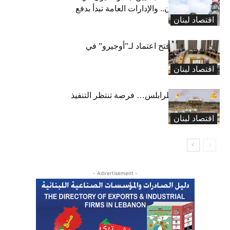
طريقها إلى لبنان.. والإدارات العامة تبدأ بدفع
اقتصاد لبنان
متوجباتها
لجنة المال تقرّ فتح اعتماد لـ”أوجيرو” في
موازنة 2026
اقتصاد لبنان
خط كركوك – طرابلس… فرصة تنتظر التنفيذ
اقتصاد لبنان
- Advertisement -