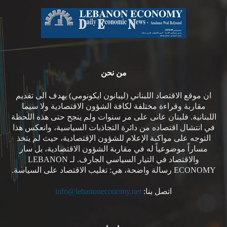
من نحن
ان موقع الاقتصاد اللبناني (ليبانون ايكونومي) يهدف الى تقديم
مقاربة وقراءة مختلفة لكافة الشؤون الاقتصادية ولا سيما
اللبنانية. فلبنان عانى على مر سنوات ولم ينجح حتى هذه اللحظة
في انتشال اقتصاده من دائرة التجاذبات السياسية، وانعكس هذا
التوجه على مواكبة الإعلام للشؤون الإقتصادية، حيث لم يتخذ
مساراً موضوعياً له في مقاربة الشؤون الاقتصادية، بل سار
والاقتصاد في التيار السياسي الجارف. لـ LEBANON
ECONOMY رسالة واضحة، هي: تغليب الاقتصاد على السياسة.
اتصل بنا:
info@lebanoneconomy.net