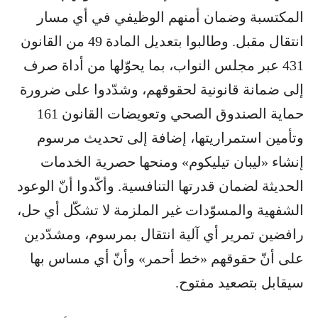
المكتسبة وضمان أمنهم الوظيفي في أي مسار
انتقال مقبل. وطالبوا بتعديل المادة 49 من القانون
431 عبر مجلس النواب، بما يحوّلها من أداة صرف
إلى ضمانة قانونية لحقوقهم، وشدّدوا على ضرورة
حماية الصندوق الصحي وتعويضات القانون 161
وتأمين استمراريتها، إضافة إلى تحديث مرسوم
إنشاء «ليبان تيليكوم» ومنحها حصرية الخدمات
الحديثة لضمان قدرتها التنافسية. وأكّدوا أنّ الوعود
الشفهية والمسوّدات غير الملزمة لا تشكّل أي حل،
رافضين تمرير أي آلية انتقال بمرسوم، ومشدّدين
على أنّ حقوقهم «خط أحمر» وأنّ أي مساس بها
سيقابل بتصعيد مفتوح.