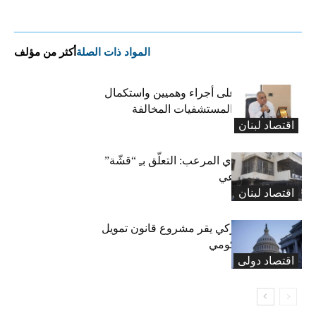
المواد ذات الصلة
أكثر من مؤلف
كركي: الادّعاء على أجراء وهميين واستكمال
الإجراءات بحق المستشفيات المخالفة
اقتصاد لبنان
المعاش التقاعدي المرعب: التعلّق بـِ “قشّة”
الضمان الاجتماعي
اقتصاد لبنان
«الشيوخ» الأميركي يقر مشروع قانون تمويل
لتجنب إغلاق حكومي
اقتصاد دولی