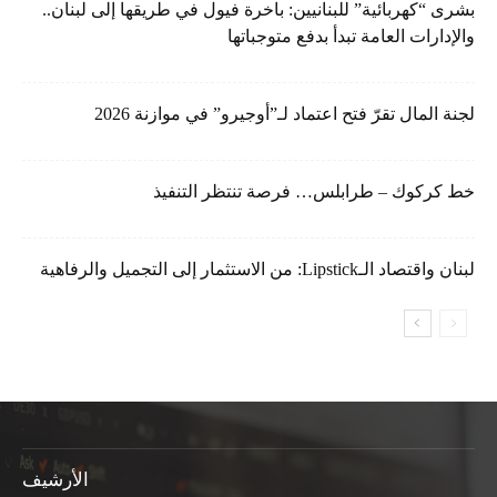
بشرى “كهربائية” للبنانيين: باخرة فيول في طريقها إلى لبنان..
والإدارات العامة تبدأ بدفع متوجباتها
لجنة المال تقرّ فتح اعتماد لـ”أوجيرو” في موازنة 2026
خط كركوك – طرابلس… فرصة تنتظر التنفيذ
لبنان واقتصاد الـLipstick: من الاستثمار إلى التجميل والرفاهية
الأرشيف