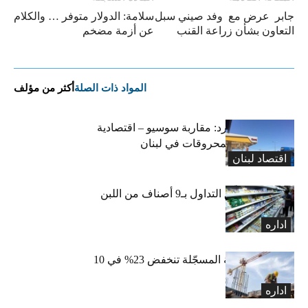
جابر عرض مع وفد صيني سبل
سلامة: الدولار متوفر … والكلام
التعاون بشأن زراعة القنب
عن أزمة مضخم
المواد ذات الصلة
أكثر من مؤلف
التضخم المستورد: مقاربة سوسيو – اقتصادية
لارتفاع أسعار المحروقات في لبنان
اقتصاد لبنان
«الاقتصاد» تعلّق التداول بـ9 أصناف من اللبن
واللبنة
اداره
الرخص العقارية المسجّلة تنخفض 23% في 10
أشهر
اداره