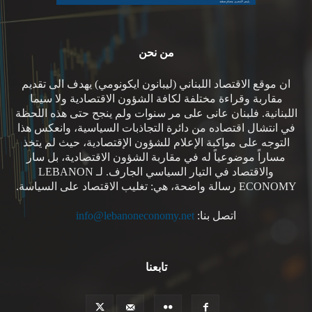
من نحن
ان موقع الاقتصاد اللبناني (ليبانون ايكونومي) يهدف الى تقديم
مقاربة وقراءة مختلفة لكافة الشؤون الاقتصادية ولا سيما
اللبنانية. فلبنان عانى على مر سنوات ولم ينجح حتى هذه اللحظة
في انتشال اقتصاده من دائرة التجاذبات السياسية، وانعكس هذا
التوجه على مواكبة الإعلام للشؤون الإقتصادية، حيث لم يتخذ
مساراً موضوعياً له في مقاربة الشؤون الاقتصادية، بل سار
والاقتصاد في التيار السياسي الجارف. لـ LEBANON
ECONOMY رسالة واضحة، هي: تغليب الاقتصاد على السياسة.
اتصل بنا:
info@lebanoneconomy.net
تابعنا