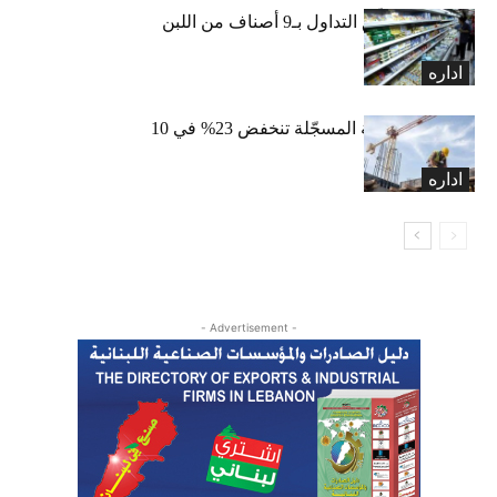
«الاقتصاد» تعلّق التداول بـ9 أصناف من اللبن
واللبنة
اداره
الرخص العقارية المسجّلة تنخفض 23% في 10
أشهر
اداره
- Advertisement -